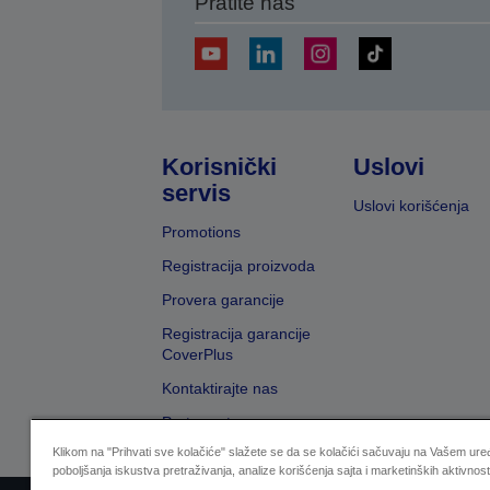
Pratite nas
Korisnički
Uslovi
servis
Uslovi korišćenja
Promotions
Registracija proizvoda
Provera garancije
Registracija garancije
CoverPlus
Kontaktirajte nas
Pretraga trgovaca
Klikom na "Prihvati sve kolačiće" slažete se da se kolačići sačuvaju na Vašem uređ
poboljšanja iskustva pretraživanja, analize korišćenja sajta i marketinških aktivnost