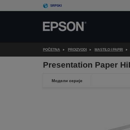
Skip
SRPSKI
to
main
content
POČETNA
PROIZVODI
MASTILO I PAPIR
Presentation Paper Hi
Модели серије