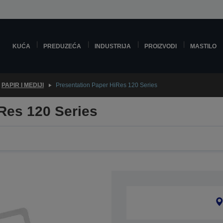
KUĆA
PREDUZEĆA
INDUSTRIJA
PROIZVODI
MASTILO
PAPIR I MEDIJI
Presentation Paper HiRes 120 Series
Res 120 Series