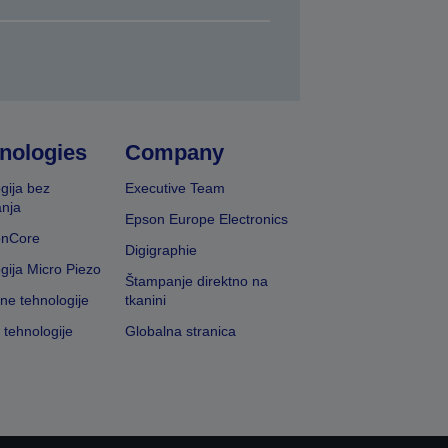
nologies
Company
gija bez
Executive Team
nja
Epson Europe Electronics
onCore
Digigraphie
gija Micro Piezo
Štampanje direktno na
vne tehnologije
tkanini
 tehnologije
Globalna stranica