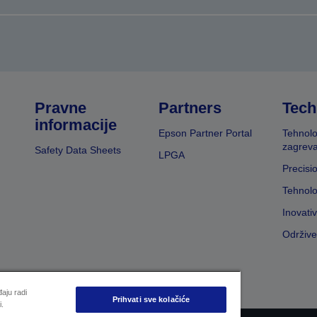
Pravne
Partners
Tech
informacije
Epson Partner Portal
Tehnolo
zagreva
Safety Data Sheets
LPGA
Precisi
Tehnolo
Inovati
Održive
aju radi
Prihvati sve kolačiće
i.