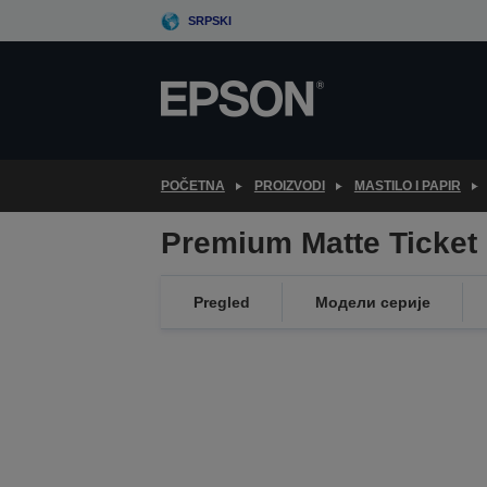
Skip
SRPSKI
to
main
content
POČETNA
PROIZVODI
MASTILO I PAPIR
Premium Matte Ticket
Pregled
Модели серије