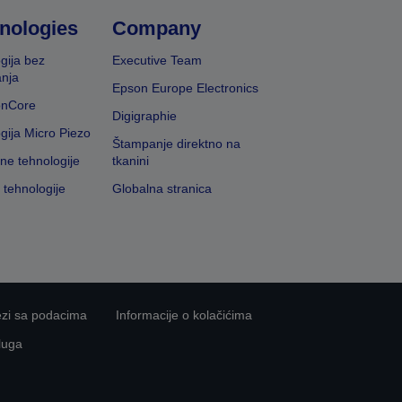
nologies
Company
gija bez
Executive Team
nja
Epson Europe Electronics
onCore
Digigraphie
gija Micro Piezo
Štampanje direktno na
vne tehnologije
tkanini
 tehnologije
Globalna stranica
ezi sa podacima
Informacije o kolačićima
luga