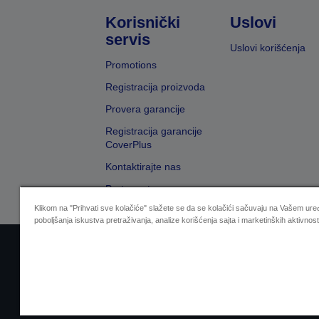
Korisnički
Uslovi
servis
Uslovi korišćenja
Promotions
Registracija proizvoda
Provera garancije
Registracija garancije
CoverPlus
Kontaktirajte nas
Pretraga trgovaca
Klikom na "Prihvati sve kolačiće" slažete se da se kolačići sačuvaju na Vašem uređ
poboljšanja iskustva pretraživanja, analize korišćenja sajta i marketinških aktivnost
Sellers Identification
Izjavu o zaštiti privat
Zal