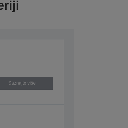
riji
Saznajte više