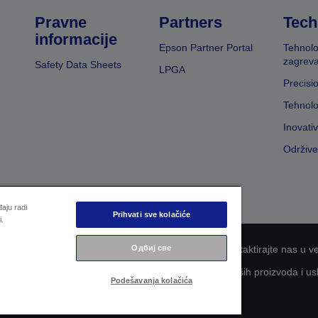
Pravne
Partners
Tech
informacije
Epson Partner Portal
Tehnolo
zagreva
Safety Data Sheets
LPGA
Precisi
Tehnolo
Inovati
Održive
aju radi
Prihvati sve kolačiće
i.
Одбиј све
nosti informacija
EU Data Act Compliance
Kontaktirajte nas u v
aganje kompanije Epson za što veću pristupačnost naših proizvoda i us
Podešavanja kolačića
Copyright © 2026 Seiko Epson