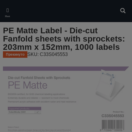
Skip
to
Pretr
main
Meni
content
PE Matte Label - Die-cut
Fanfold sheets with sprockets:
203mm x 152mm, 1000 labels
SKU: C33S045553
Прекинуто