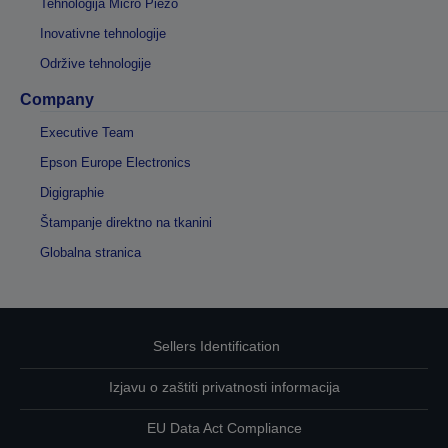
Tehnologija Micro Piezo
Inovativne tehnologije
Održive tehnologije
Company
Executive Team
Epson Europe Electronics
Digigraphie
Štampanje direktno na tkanini
Globalna stranica
Sellers Identification
Izjavu o zaštiti privatnosti informacija
EU Data Act Compliance