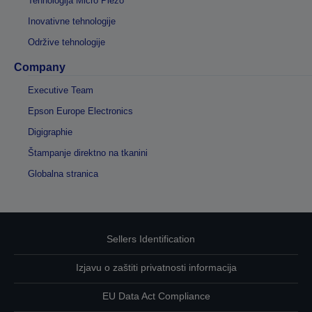
Tehnologija Micro Piezo
Inovativne tehnologije
Održive tehnologije
Company
Executive Team
Epson Europe Electronics
Digigraphie
Štampanje direktno na tkanini
Globalna stranica
Sellers Identification
Izjavu o zaštiti privatnosti informacija
EU Data Act Compliance