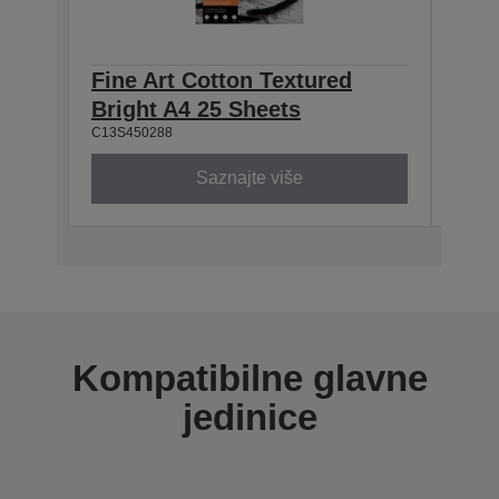
Fine Art Cotton Textured
Fine
Bright A4 25 Sheets
Brig
C13S450288
C13S4
Saznajte više
Kompatibilne glavne
jedinice