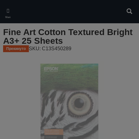
Skip
to
Pretr
main
Meni
content
Fine Art Cotton Textured Bright
A3+ 25 Sheets
SKU: C13S450289
Прекинуто