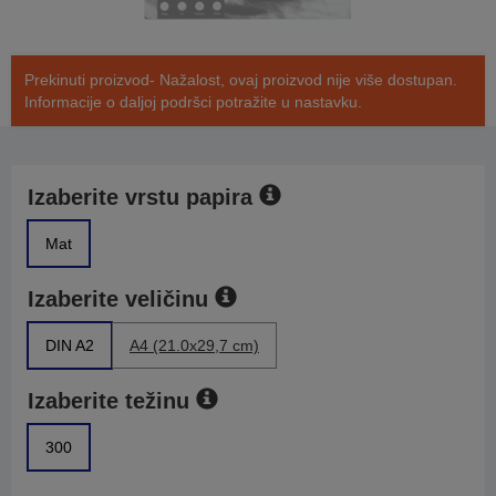
Prekinuti proizvod- Nažalost, ovaj proizvod nije više dostupan.
Informacije o daljoj podršci potražite u nastavku.
Izaberite vrstu papira
Mat
Izaberite veličinu
DIN A2
A4 (21.0x29,7 cm)
Izaberite težinu
300