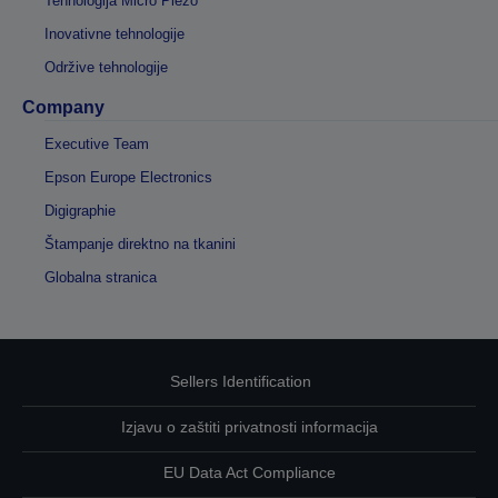
Tehnologija Micro Piezo
Inovativne tehnologije
Održive tehnologije
Company
Executive Team
Epson Europe Electronics
Digigraphie
Štampanje direktno na tkanini
Globalna stranica
Sellers Identification
Izjavu o zaštiti privatnosti informacija
EU Data Act Compliance