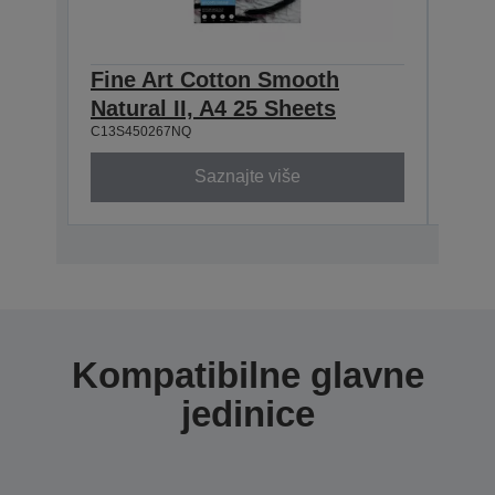
Fine Art Cotton Smooth
Fin
Natural II, A4 25 Sheets
Natu
C13S450267NQ
C13S4
Saznajte više
Kompatibilne glavne
jedinice