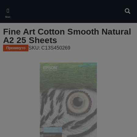
Skip
to
Pretr
main
Meni
content
Fine Art Cotton Smooth Natural
A2 25 Sheets
SKU: C13S450269
Прекинуто