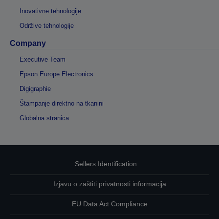
Inovativne tehnologije
Održive tehnologije
Company
Executive Team
Epson Europe Electronics
Digigraphie
Štampanje direktno na tkanini
Globalna stranica
Sellers Identification
Izjavu o zaštiti privatnosti informacija
EU Data Act Compliance