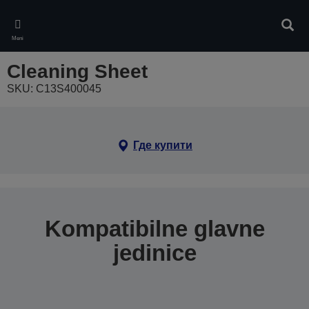
Skip
to
Pretr
main
Meni
content
Cleaning Sheet
SKU: C13S400045
Где купити
Kompatibilne glavne
jedinice