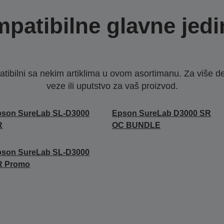
patibilne glavne jedi
ibilni sa nekim artiklima u ovom asortimanu. Za više d
veze ili uputstvo za vaš proizvod.
pson SureLab SL-D3000
Epson SureLab D3000 SR
R
OC BUNDLE
pson SureLab SL-D3000
R Promo