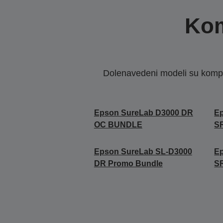
Kom
Dolenavedeni modeli su kompat
Epson SureLab D3000 DR
E
OC BUNDLE
S
Epson SureLab SL-D3000
E
DR Promo Bundle
S