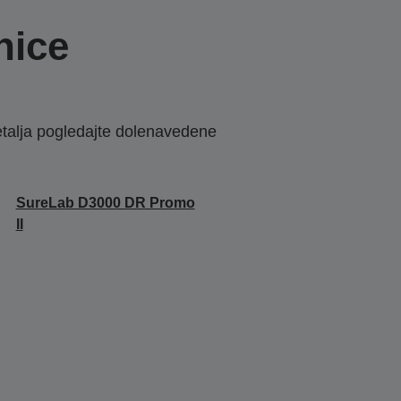
nice
etalja pogledajte dolenavedene
SureLab D3000 DR Promo
II