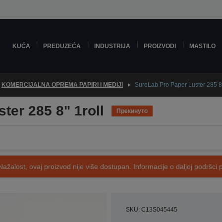
KUĆA
PREDUZEĆA
INDUSTRIJA
PROIZVODI
MASTILO
KOMERCIJALNA OPREMA PAPIRI I MEDIJI
SureLab Pro Paper Luster 285 8"
ter 285 8" 1roll
Прекинуто
Nažalost, ovaj proizvod nije više dostupan. Informacije o daljoj podršci 
SKU: C13S045445