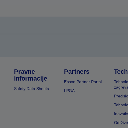
Pravne
Partners
Tech
informacije
Epson Partner Portal
Tehnolo
zagreva
Safety Data Sheets
LPGA
Precisi
Tehnolo
Inovati
Održive