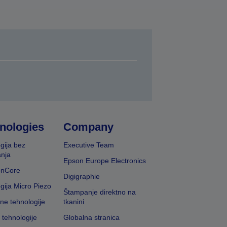
nologies
Company
gija bez
Executive Team
nja
Epson Europe Electronics
onCore
Digigraphie
gija Micro Piezo
Štampanje direktno na
vne tehnologije
tkanini
 tehnologije
Globalna stranica