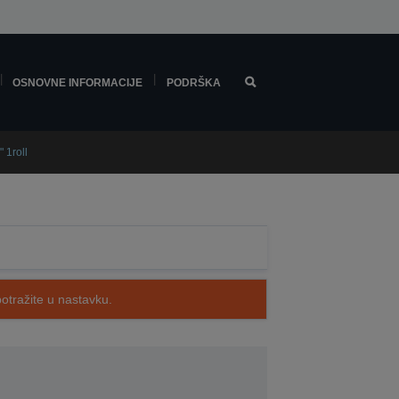
OSNOVNE INFORMACIJE
PODRŠKA
 1roll
potražite u nastavku.