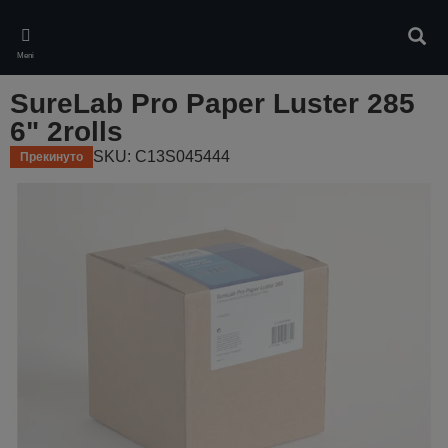
Skip
to
Pretr
main
Meni
content
SureLab Pro Paper Luster 285
6" 2rolls
SKU: C13S045444
Прекинуто