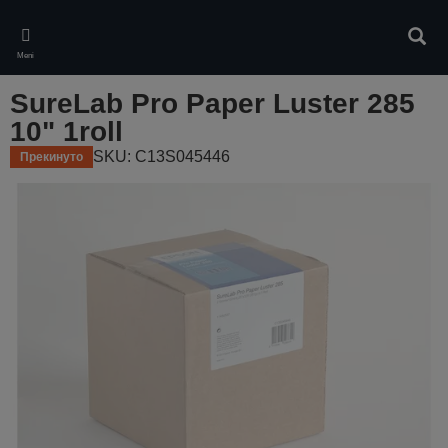
Skip
to
Pretr
main
Meni
content
SureLab Pro Paper Luster 285
10" 1roll
SKU: C13S045446
Прекинуто