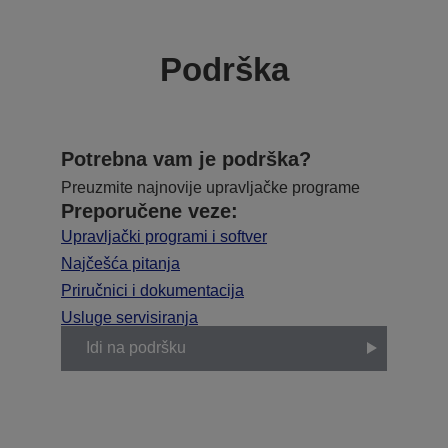
Podrška
Potrebna vam je podrška?
Preuzmite najnovije upravljačke programe
Preporučene veze:
Upravljački programi i softver
Najčešća pitanja
Priručnici i dokumentacija
Usluge servisiranja
Idi na podršku