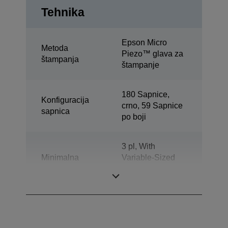
Tehnika
Epson Micro
Metoda
Piezo™ glava za
štampanja
štampanje
180 Sapnice,
Konfiguracija
crno, 59 Sapnice
sapnica
po boji
3 pl, With
Minimalna
Variable-Sized
veličina kapljice
Droplet
Technology