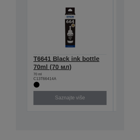
T6641 Black ink bottle
T6642 
70ml (70 мл)
70ml (
70 ml
70 ml
C13T66414A
C13T6642
Saznajte više