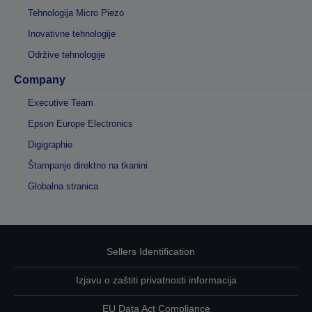
Tehnologija Micro Piezo
Inovativne tehnologije
Održive tehnologije
Company
Executive Team
Epson Europe Electronics
Digigraphie
Štampanje direktno na tkanini
Globalna stranica
Sellers Identification
Izjavu o zaštiti privatnosti informacija
EU Data Act Compliance