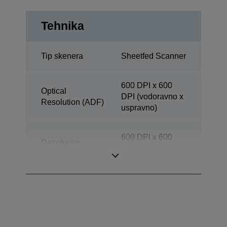
Tehnika
Tip skenera
Sheetfed Scanner
600 DPI x 600
Optical
DPI (vodoravno x
Resolution (ADF)
uspravno)
600 DPI x 600
Rezolucija
DPI (vodoravno x
skeniranja
uspravno)