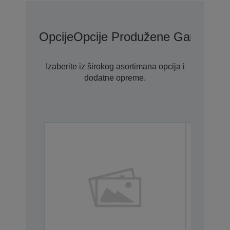
Opcije
Opcije Produžene Garancije
Izaberite iz širokog asortimana opcija i
dodatne opreme.