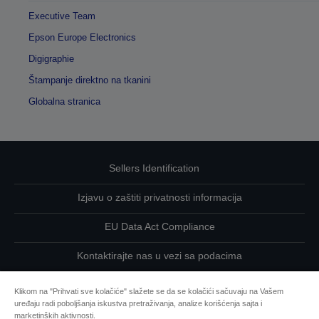
Executive Team
Epson Europe Electronics
Digigraphie
Štampanje direktno na tkanini
Globalna stranica
Sellers Identification
Izjavu o zaštiti privatnosti informacija
EU Data Act Compliance
Kontaktirajte nas u vezi sa podacima
Informacije o kolačićima
Klikom na "Prihvati sve kolačiće" slažete se da se kolačići sačuvaju na Vašem
uređaju radi poboljšanja iskustva pretraživanja, analize korišćenja sajta i
Zalaganje kompanije Epson za što veću pristupačnost naših
marketinških aktivnosti.