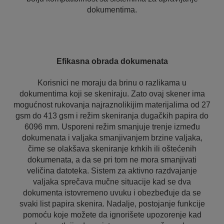
dokumentima.
Efikasna obrada dokumenata
Korisnici ne moraju da brinu o razlikama u
dokumentima koji se skeniraju. Zato ovaj skener ima
mogućnost rukovanja najraznolikijim materijalima od 27
gsm do 413 gsm i režim skeniranja dugačkih papira do
6096 mm. Usporeni režim smanjuje trenje između
dokumenata i valjaka smanjivanjem brzine valjaka,
čime se olakšava skeniranje krhkih ili oštećenih
dokumenata, a da se pri tom ne mora smanjivati
veličina datoteka. Sistem za aktivno razdvajanje
valjaka sprečava mučne situacije kad se dva
dokumenta istovremeno uvuku i obezbeđuje da se
svaki list papira skenira. Nadalje, postojanje funkcije
pomoću koje možete da ignorišete upozorenje kad