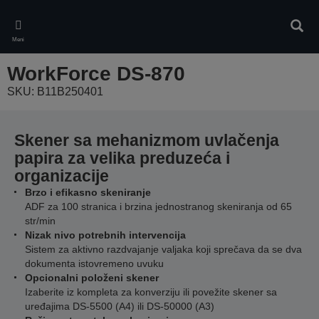
Skip
to
Pretr
main
Meni
content
WorkForce DS-870
SKU: B11B250401
Skener sa mehanizmom uvlačenja
papira za velika preduzeća i
organizacije
Brzo i efikasno skeniranje
ADF za 100 stranica i brzina jednostranog skeniranja od 65
str/min
Nizak nivo potrebnih intervencija
Sistem za aktivno razdvajanje valjaka koji sprečava da se dva
dokumenta istovremeno uvuku
Opcionalni položeni skener
Izaberite iz kompleta za konverziju ili povežite skener sa
uređajima DS-5500 (A4) ili DS-50000 (A3)