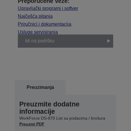
Preporučene veze:
Upravljački programi i softver
Najčešća pitanja
Priručnici i dokumentacija
Usluge servisiranja
Idi na podršku
Preuzimanja
Preuzmite dodatne
informacije
WorkForce DS-870 List sa podacima / brošura
Preuzmi PDF