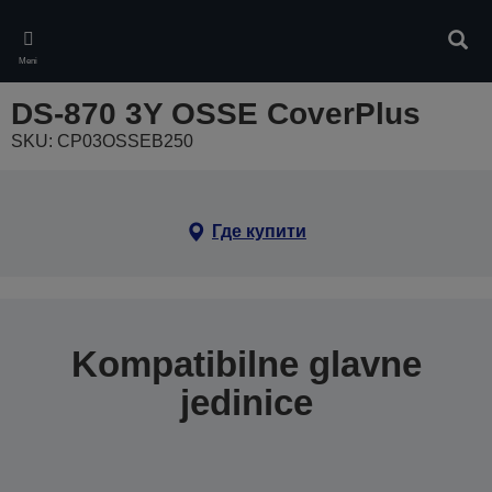
Skip
to
Pretr
main
Meni
content
DS-870 3Y OSSE CoverPlus
SKU: CP03OSSEB250
Где купити
Kompatibilne glavne
jedinice