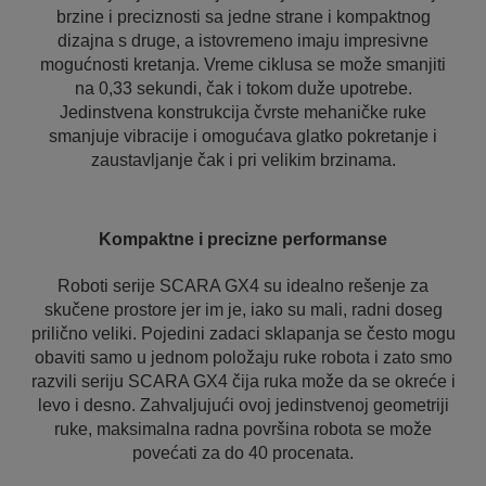
brzine i preciznosti sa jedne strane i kompaktnog
dizajna s druge, a istovremeno imaju impresivne
mogućnosti kretanja. Vreme ciklusa se može smanjiti
na 0,33 sekundi, čak i tokom duže upotrebe.
Jedinstvena konstrukcija čvrste mehaničke ruke
smanjuje vibracije i omogućava glatko pokretanje i
zaustavljanje čak i pri velikim brzinama.
Kompaktne i precizne performanse
Roboti serije SCARA GX4 su idealno rešenje za
skučene prostore jer im je, iako su mali, radni doseg
prilično veliki. Pojedini zadaci sklapanja se često mogu
obaviti samo u jednom položaju ruke robota i zato smo
razvili seriju SCARA GX4 čija ruka može da se okreće i
levo i desno. Zahvaljujući ovoj jedinstvenoj geometriji
ruke, maksimalna radna površina robota se može
povećati za do 40 procenata.