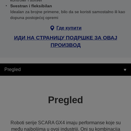
kontroler i softver
Svestran i fleksibilan
Idealan za brojne primene, bilo da se koristi samostalno ili kao
dopuna postojećoj opremi
Где купити
ИДИ НА СТРАНИЦУ ПОДРШКЕ ЗА ОВАЈ
ПРОИЗВОД
Pregled
Pregled
Roboti serije SCARA GX4 imaju performanse koje su
među najboljima u ovoj industriji. Oni su kombinacija