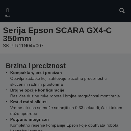
Skip
to
Pretr
main
Meni
content
Serija Epson SCARA GX4-C
350mm
SKU: R11N04V007
Brzina i preciznost
Kompaktan, brz i precizan
Obavlja zadatke koji zahtevaju izuzetnu preciznost u
skučenim radnim prostorima
Brojne opcije konfiguracije
Različite dužine ruke robota i brojne mogućnosti montiranja
Kratki radni ciklusi
Vreme ciklusa se može smanjiti na 0,33 sekundi, čak i tokom
duže upotrebe
Potpuno integrisan
Kompletno rešenje kompanije Epson koje obuhvata robota,