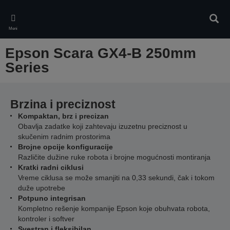
Skip
to
Pretr
main
Meni
content
Epson Scara GX4-B 250mm
Series
Brzina i preciznost
Kompaktan, brz i precizan
Obavlja zadatke koji zahtevaju izuzetnu preciznost u
skučenim radnim prostorima
Brojne opcije konfiguracije
Različite dužine ruke robota i brojne mogućnosti montiranja
Kratki radni ciklusi
Vreme ciklusa se može smanjiti na 0,33 sekundi, čak i tokom
duže upotrebe
Potpuno integrisan
Kompletno rešenje kompanije Epson koje obuhvata robota,
kontroler i softver
Svestran i fleksibilan