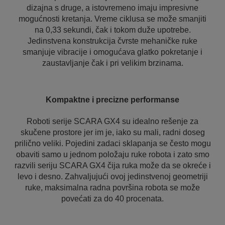
dizajna s druge, a istovremeno imaju impresivne
mogućnosti kretanja. Vreme ciklusa se može smanjiti
na 0,33 sekundi, čak i tokom duže upotrebe.
Jedinstvena konstrukcija čvrste mehaničke ruke
smanjuje vibracije i omogućava glatko pokretanje i
zaustavljanje čak i pri velikim brzinama.
Kompaktne i precizne performanse
Roboti serije SCARA GX4 su idealno rešenje za
skučene prostore jer im je, iako su mali, radni doseg
prilično veliki. Pojedini zadaci sklapanja se često mogu
obaviti samo u jednom položaju ruke robota i zato smo
razvili seriju SCARA GX4 čija ruka može da se okreće i
levo i desno. Zahvaljujući ovoj jedinstvenoj geometriji
ruke, maksimalna radna površina robota se može
povećati za do 40 procenata.