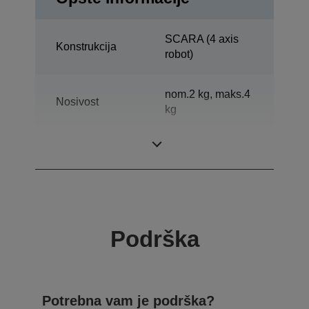
SCARA (4 axis
Konstrukcija
robot)
nom.2 kg, maks.4
Nosivost
kg
Vodoravni domet
250 mm
Podrška
Potrebna vam je podrška?