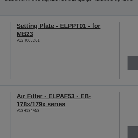
Setting Plate - ELPPT01 - for
MB23
V12H003D01
Air Filter - ELPAF53 - EB-
178x/179x series
V13H134A53