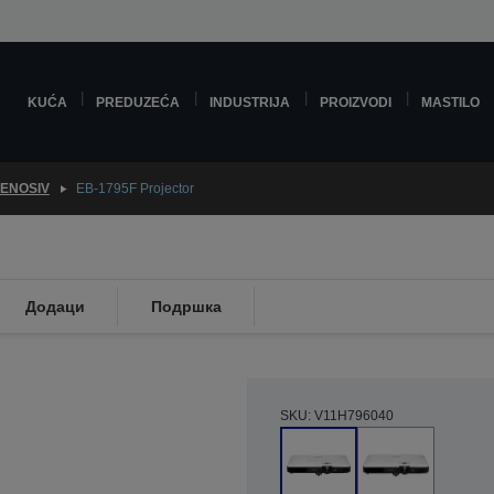
KUĆA
PREDUZEĆA
INDUSTRIJA
PROIZVODI
MASTILO
ENOSIV
EB-1795F Projector
Додаци
Подршка
SKU: V11H796040