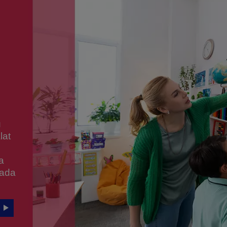
u
lat
a
kada