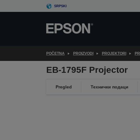
Skip
SRPSKI
to
main
content
POČETNA
PROIZVODI
PROJEKTORI
PR
EB-1795F Projector
Pregled
Технички подаци