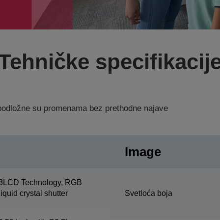
Tehničke specifikacij
a podložne su promenama bez prethodne najave
Image
3LCD Technology, RGB
liquid crystal shutter
Svetloća boja