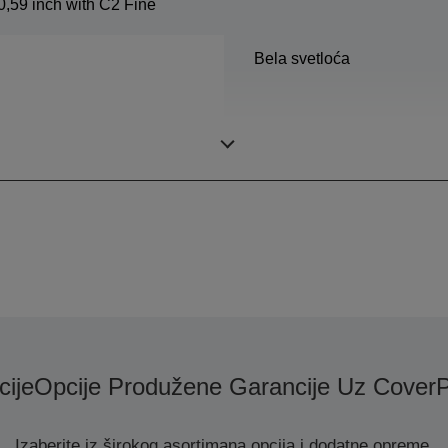
0,59 inch with C2 Fine
Bela svetloća
Rezolucija
ije
Opcije Produžene Garancije Uz CoverP
Izaberite iz širokog asortimana opcija i dodatne opreme.