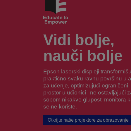
Vidi bolje,
nauči bolje
Epson laserski displeji transformiš
praktično svaku ravnu površinu u a
za učenje, optimizujući ograničeni
prostor u učionici i ne ostavljajući z
sobom nikakve gluposti monitora 
se ne koriste.
Otkrijte naše projektore za obrazovanje