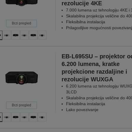
rezolucije 4KE
7.000 lumena uz tehnologiju 4KE i
Skalabilna projekcija veličine do 40
Fleksibilna instalacija
Brzi pregled
Prilagodljive mogućnosti povezivan
EB-L695SU – projektor o
6.200 lumena, kratke
projekcione razdaljine i
rezolucije WUXGA
6.200 lumena uz tehnologiju WUXG
3LCD
Skalabilna projekcija veličine do 40
Fleksibilna instalacija
Brzi pregled
Lako povezivanje