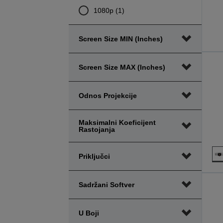
1080p (1)
Screen Size MIN (inches)
Screen Size MAX (inches)
Odnos Projekcije
Maksimalni Koeficijent
Rastojanja
Priključci
Sadržani Softver
U Boji