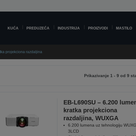
KUĆA
PREDUZEĆA
INDUSTRIJA
PROIZVODI
MASTILO
tka projekciona razdaljina
Prikazivanje 1 - 9 od 9 st
edeću
anicu
EB-L690SU – 6.200 lume
kratka projekciona
razdaljina, WUXGA
6.200 lumena uz tehnologiju WUXG
3LCD