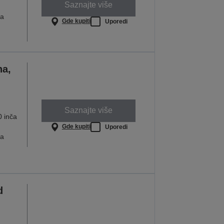
Saznajte više
ja
Gde kupiti
Uporedi
na,
Saznajte više
0 inča
Gde kupiti
Uporedi
ja
d