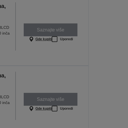
a,
 3LCD
Saznajte više
0 inča
Gde kupiti
Uporedi
a,
 3LCD
Saznajte više
0 inča
Gde kupiti
Uporedi