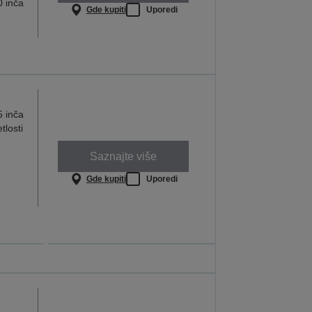
0 inča
Gde kupiti
Uporedi
5 inča
tlosti
Saznajte više
Gde kupiti
Uporedi
i koji pružaju
 performanse
 svaka lekcija važna
NFORMACIJA