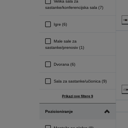
Velika sala za
sastanke/konferencijska sala (7)
Igre (6)
Male sale za
sastanke/prenosiv (1)
Dvorana (6)
Sala za sastanke/učionica (9)
Prikazi sve filtere 9
Pozicioniranje
Montaža na plafon (9)