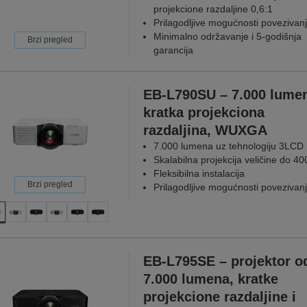
projekcione razdaljine 0,6:1
Prilagodljive mogućnosti povezivan
Minimalno održavanje i 5-godišnja
Brzi pregled
garancija
EB-L790SU – 7.000 lume
kratka projekciona
razdaljina, WUXGA
7.000 lumena uz tehnologiju 3LCD
Skalabilna projekcija veličine do 40
Fleksibilna instalacija
Brzi pregled
Prilagodljive mogućnosti povezivan
EB-L795SE – projektor o
7.000 lumena, kratke
projekcione razdaljine i