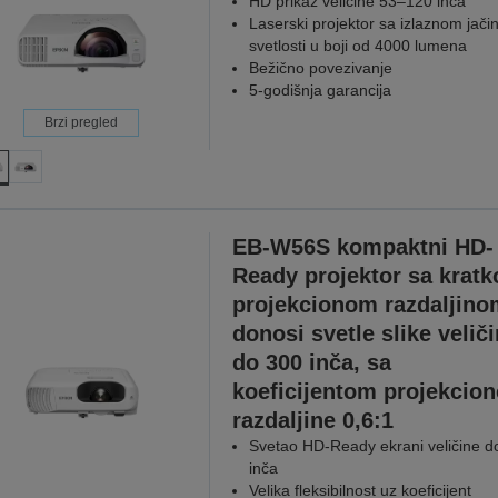
HD prikaz veličine 53–120 inča
Laserski projektor sa izlaznom jač
svetlosti u boji od 4000 lumena
Bežično povezivanje
5-godišnja garancija
Brzi pregled
EB-W56S kompaktni HD-
Ready projektor sa krat
projekcionom razdaljino
donosi svetle slike velič
do 300 inča, sa
koeficijentom projekcion
razdaljine 0,6:1
Svetao HD-Ready ekrani veličine d
inča
Velika fleksibilnost uz koeficijent