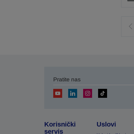
I
p
s
Pratite nas
Korisnički
Uslovi
servis