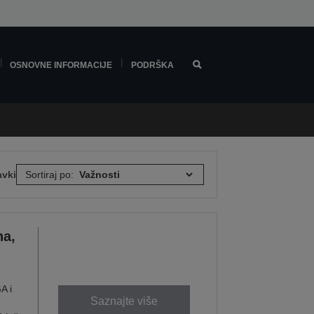
OSNOVNE INFORMACIJE
PODRŠKA
avki
Sortiraj po:
na,
A i
Saznajte više