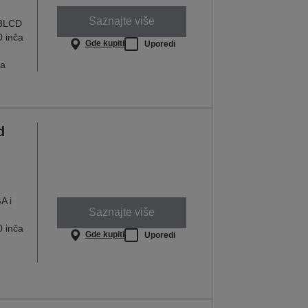
Saznajte više
 3LCD
0 inča
Gde kupiti
Uporedi
ja
d
A i
Saznajte više
0 inča
Gde kupiti
Uporedi