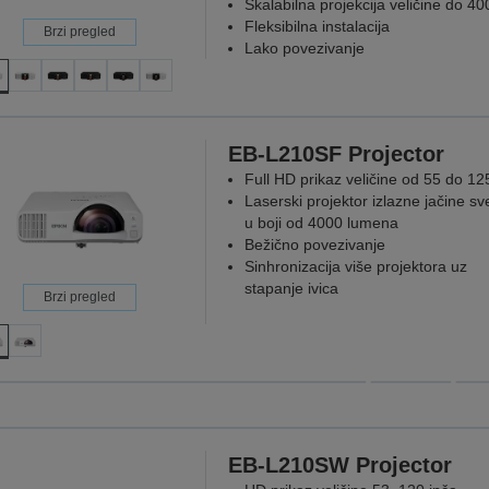
Skalabilna projekcija veličine do 40
Fleksibilna instalacija
Brzi pregled
Lako povezivanje
EB-L210SF Projector
Full HD prikaz veličine od 55 do 12
Laserski projektor izlazne jačine sve
u boji od 4000 lumena
Bežično povezivanje
Sinhronizacija više projektora uz
stapanje ivica
Brzi pregled
Projektor
vrhunske
Zato što je
EB-L210SW Projector
VIŠE I