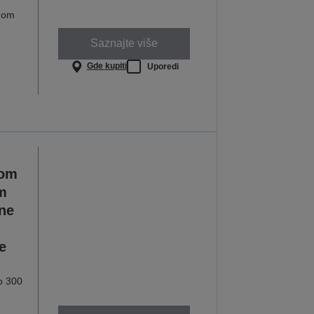
inom
Saznajte više
Gde kupiti
Uporedi
kom
m
ine
e
o 300