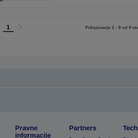
1
Prikazivanje 1 - 9 od 9 st
di
Idi
na
na
rethodnu
sledeću
tranicu
stranicu
Pravne
Partners
Tech
informacije