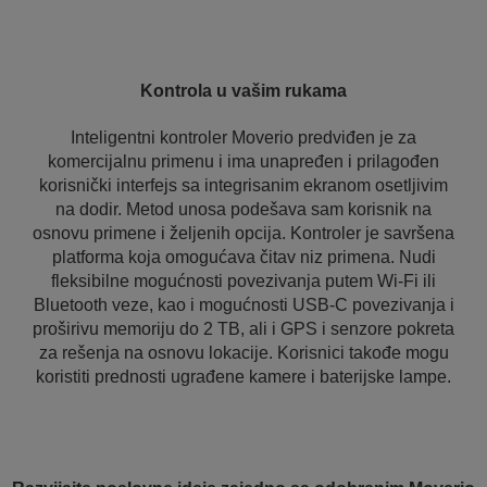
Kontrola u vašim rukama
Inteligentni kontroler Moverio predviđen je za
komercijalnu primenu i ima unapređen i prilagođen
korisnički interfejs sa integrisanim ekranom osetljivim
na dodir. Metod unosa podešava sam korisnik na
osnovu primene i željenih opcija. Kontroler je savršena
platforma koja omogućava čitav niz primena. Nudi
fleksibilne mogućnosti povezivanja putem Wi-Fi ili
Bluetooth veze, kao i mogućnosti USB-C povezivanja i
proširivu memoriju do 2 TB, ali i GPS i senzore pokreta
za rešenja na osnovu lokacije. Korisnici takođe mogu
koristiti prednosti ugrađene kamere i baterijske lampe.