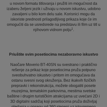
u novom formatu titlovanja i pružiti im mogućnost da
izaberu željeni jezik i uživaju u novom iskustvu, udobno
zavaljeni u bilo kom delu sale. Korisnici mogu da
iskoriste prednosti prilagodljivog prikaza koje će im
omogućiti da se usredsrede na predstavu ili film uz titl u
1
njihovom vidnom polju
.
Priuštite svim posetiocima nezaboravno iskustvo
Naočare Moverio BT-40SN su svestrano i praktično
rešenje za prikaz koje posetiocima pruža potpuno
sveobuhvatno iskustvo i pritom im omogućava da
ostanu svesni svog okruženja. Bez ikakvih fizičkih
prepravki i rekonstrukcija, možete obogatiti posete
muzejima, tematskim parkovima, mestima svetske
baštine i drugim turističkim atrakcijama uz uvećani 2D i
3D digitalni sadržaj koji posetiocima pruža doživljaj
gledanja u opsegu od 360 stepeni uz istovremeno