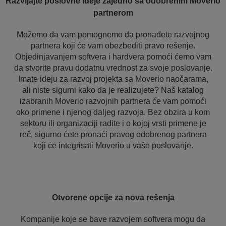
Razvijajte poslovne ideje zajedno sa odobrenim Moverio
partnerom
Možemo da vam pomognemo da pronađete razvojnog
partnera koji će vam obezbediti pravo rešenje.
Objedinjavanjem softvera i hardvera pomoći ćemo vam
da stvorite pravu dodatnu vrednost za svoje poslovanje.
Imate ideju za razvoj projekta sa Moverio naočarama,
ali niste sigurni kako da je realizujete? Naš katalog
izabranih Moverio razvojnih partnera će vam pomoći
oko primene i njenog daljeg razvoja. Bez obzira u kom
sektoru ili organizaciji radite i o kojoj vrsti primene je
reč, sigurno ćete pronaći pravog odobrenog partnera
koji će integrisati Moverio u vaše poslovanje.
Otvorene opcije za nova rešenja
Kompanije koje se bave razvojem softvera mogu da