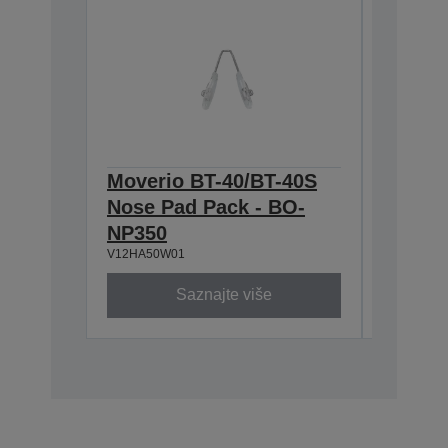
Moverio BT-40/BT-40S
Moveri
Nose Pad Pack - BO-
Holder
V12HA59W
NP350
V12HA50W01
Saznajte više