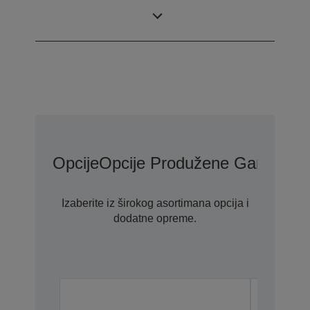
0,45 inch wide
Veličina displeja
panel (16:9)
Opcije
Opcije Produžene Garancije
Izaberite iz širokog asortimana opcija i
dodatne opreme.