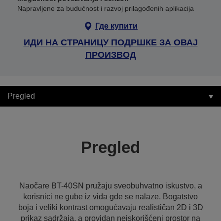
Napravljene za budućnost i razvoj prilagođenih aplikacija
Где купити
ИДИ НА СТРАНИЦУ ПОДРШКЕ ЗА ОВАЈ
ПРОИЗВОД
Pregled
Pregled
Naočare BT-40SN pružaju sveobuhvatno iskustvo, a
korisnici ne gube iz vida gde se nalaze. Bogatstvo
boja i veliki kontrast omogućavaju realističan 2D i 3D
prikaz sadržaja, a providan neiskorišćeni prostor na