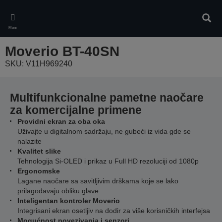
Skip
to
Pretr
main
Meni
content
Moverio BT-40SN
SKU: V11H969240
Multifunkcionalne pametne naočare
za komercijalne primene
Providni ekran za oba oka
Uživajte u digitalnom sadržaju, ne gubeći iz vida gde se
nalazite
Kvalitet slike
Tehnologija Si-OLED i prikaz u Full HD rezoluciji od 1080p
Ergonomske
Lagane naočare sa savitljivim drškama koje se lako
prilagođavaju obliku glave
Inteligentan kontroler Moverio
Integrisani ekran osetljiv na dodir za više korisničkih interfejsa
Mogućnost povezivanja i senzori