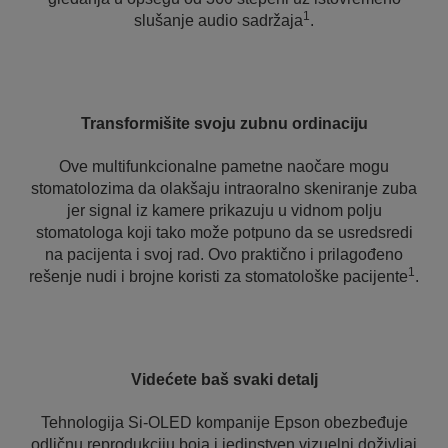
1
slušanje audio sadržaja
.
Transformišite svoju zubnu ordinaciju
Ove multifunkcionalne pametne naočare mogu
stomatolozima da olakšaju intraoralno skeniranje zuba
jer signal iz kamere prikazuju u vidnom polju
stomatologa koji tako može potpuno da se usredsredi
na pacijenta i svoj rad. Ovo praktično i prilagođeno
1
rešenje nudi i brojne koristi za stomatološke pacijente
.
Videćete baš svaki detalj
Tehnologija Si-OLED kompanije Epson obezbeđuje
odličnu reprodukciju boja i jedinstven vizuelni doživljaj