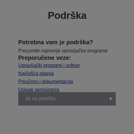
Podrška
Potrebna vam je podrška?
Preuzmite najnovije upravljačke programe
Preporučene veze:
Upravljački programi i softver
Najčešća pitanja
Priručnici i dokumentacija
Usluge servisiranja
Idi na podršku