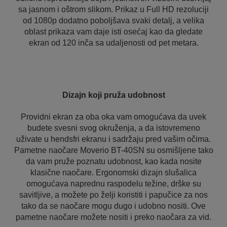
sa jasnom i oštrom slikom. Prikaz u Full HD rezoluciji
od 1080p dodatno poboljšava svaki detalj, a velika
oblast prikaza vam daje isti osećaj kao da gledate
ekran od 120 inča sa udaljenosti od pet metara.
Dizajn koji pruža udobnost
Providni ekran za oba oka vam omogućava da uvek
budete svesni svog okruženja, a da istovremeno
uživate u hendsfri ekranu i sadržaju pred vašim očima.
Pametne naočare Moverio BT-40SN su osmišljene tako
da vam pruže poznatu udobnost, kao kada nosite
klasične naočare. Ergonomski dizajn slušalica
omogućava naprednu raspodelu težine, drške su
savitljive, a možete po želji koristiti i papučice za nos
tako da se naočare mogu dugo i udobno nositi. Ove
pametne naočare možete nositi i preko naočara za vid.