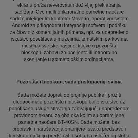
ekranu pruža neverovatan doživljaj preklapanja
sadržaja. Ove multifunkcionalne pametne naočare
sadrže inteligentni kontroler Moverio, operativni sistem
Android za prilagođenu integraciju softvera i podršku
za čitav niz komercijalnih primena, npr. za unapređeno
iskustvo posetilaca u muzejima, tematskim parkovima
i mestima svetske baštine, titlove u pozorištu i
bioskopu, zabavu za pacijente ili intraoralno
skeniranje u stomatološkim ordinacijama.
Pozorišta i bioskopi, sada pristupačniji svima
Sada možete dopreti do brojnije publike i pružiti
gledaocima u pozorištu i bioskopu bolje iskustvo uz
poboljšane usluge titlovanja zahvaljujući unapređenom
providnom ekranu za oba oka kojim su opremljene
pametne naočare BT-40SN. Sada možete, bez
prepravki i narušavanja enterijera, svaku predstavu i
filmsku projekciju predstaviti osobama oštećenog sluha