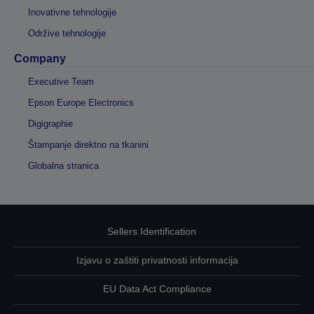
Inovativne tehnologije
Održive tehnologije
Company
Executive Team
Epson Europe Electronics
Digigraphie
Štampanje direktno na tkanini
Globalna stranica
Sellers Identification
Izjavu o zaštiti privatnosti informacija
EU Data Act Compliance