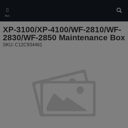
Skip
to
Pretr
main
Meni
content
XP-3100/XP-4100/WF-2810/WF-
2830/WF-2850 Maintenance Box
SKU: C12C934461