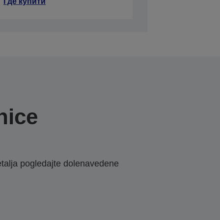
Где купити
nice
etalja pogledajte dolenavedene