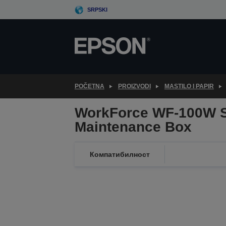
Skip
SRPSKI
to
main
content
POČETNA
PROIZVODI
MASTILO I PAPIR
WorkForce WF-100W S
Maintenance Box
Компатибилност