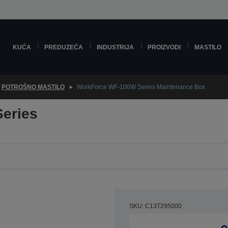
KUĆA
PREDUZEĆA
INDUSTRIJA
PROIZVODI
MASTILO
POTROŠNO MASTILO
WorkForce WF-100W Series Maintenance Box
eries
SKU: C13T295000