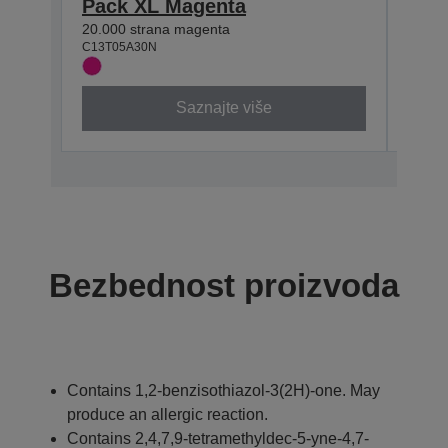
Pack XL Magenta
Pac
20.000 strana magenta
20.000
C13T05A30N
C13T0
Saznajte više
Bezbednost proizvoda
Contains 1,2-benzisothiazol-3(2H)-one. May
produce an allergic reaction.
Contains 2,4,7,9-tetramethyldec-5-yne-4,7-