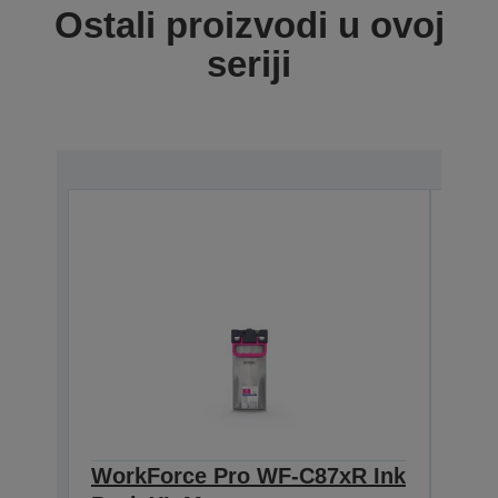
Ostali proizvodi u ovoj
seriji
WorkForce Pro WF-C87xR Ink
Wor