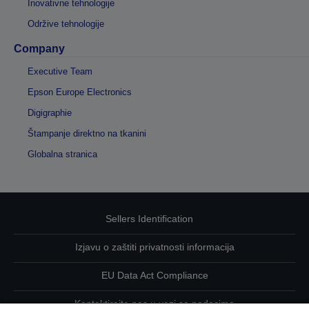
Inovativne tehnologije
Održive tehnologije
Company
Executive Team
Epson Europe Electronics
Digigraphie
Štampanje direktno na tkanini
Globalna stranica
Sellers Identification
Izjavu o zaštiti privatnosti informacija
EU Data Act Compliance
Kontaktirajte nas u vezi sa podacima