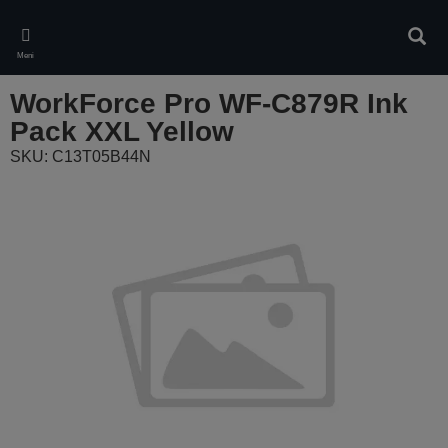
Skip
to
Pretr
main
Meni
content
WorkForce Pro WF-C879R Ink
Pack XXL Yellow
SKU: C13T05B44N