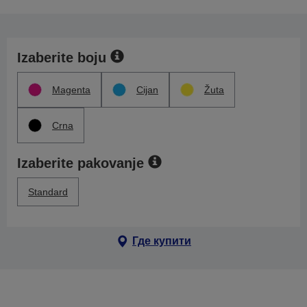
Izaberite boju
Magenta
Cijan
Žuta
Crna
Izaberite pakovanje
Standard
Где купити