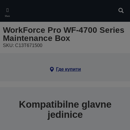
Skip
to
Pretr
main
Meni
content
WorkForce Pro WF-4700 Series
Maintenance Box
SKU: C13T671500
Где купити
Kompatibilne glavne
jedinice