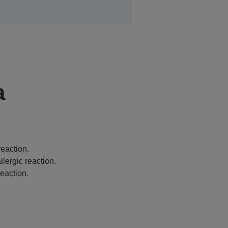
a
eaction.
lergic reaction.
eaction.