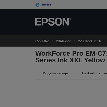
Skip
SRPSKI
to
main
content
POČETNA
PROIZVODI
MASTILO I PAPIR
WorkForce Pro EM-C7
Series Ink XXL Yellow
Модели серије
Bezbednost pr