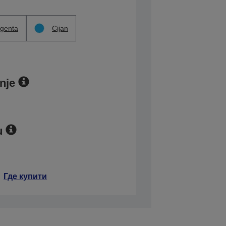
genta
Cijan
nje
u
Где купити