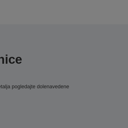
nice
etalja pogledajte dolenavedene