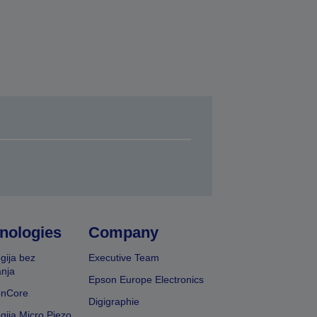
nologies
Company
gija bez
Executive Team
nja
Epson Europe Electronics
onCore
Digigraphie
gija Micro Piezo