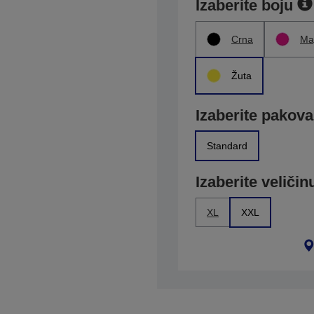
Izaberite boju
Crna
Ma
Žuta
Izaberite pakova
Standard
Izaberite veličin
XL
XXL