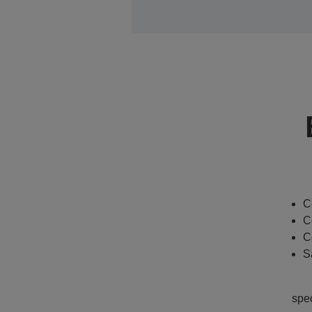
C
C
C
S
spe