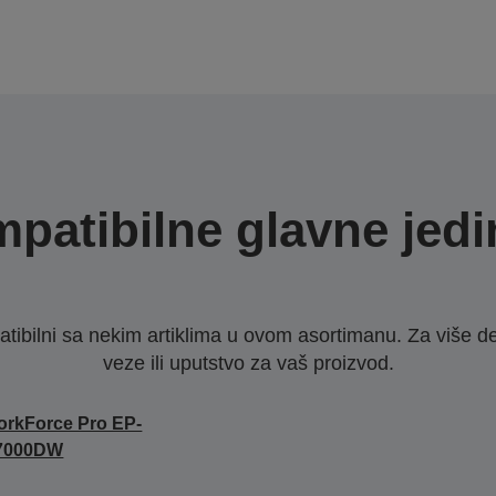
patibilne glavne jedi
ibilni sa nekim artiklima u ovom asortimanu. Za više d
veze ili uputstvo za vaš proizvod.
rkForce Pro EP-
7000DW