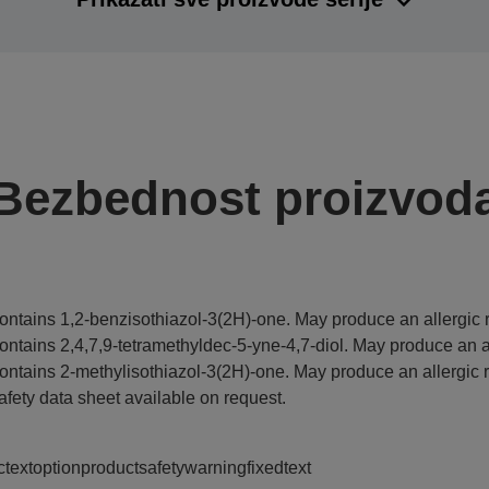
Bezbednost proizvod
ontains 1,2-benzisothiazol-3(2H)-one. May produce an allergic r
ontains 2,4,7,9-tetramethyldec-5-yne-4,7-diol. May produce an al
ontains 2-methylisothiazol-3(2H)-one. May produce an allergic r
afety data sheet available on request.
ctextoptionproductsafetywarningfixedtext