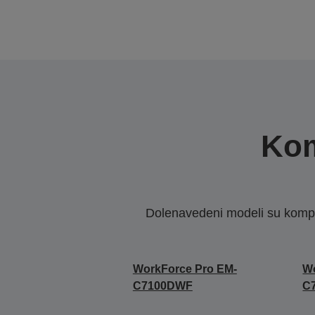
Kom
Dolenavedeni modeli su kompat
WorkForce Pro EM-
Wo
C7100DWF
C