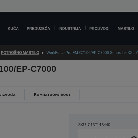
KUĆA
PREDUZEĆA
INDUSTRIJA
PROIZVODI
MASTILO
POTROŠNO MASTILO
WorkForce Pro EM-C7100/EP-C7000 Series Ink XXL Y
100/EP-C7000
oizvoda
Компатибилност
SKU: C13T14B440