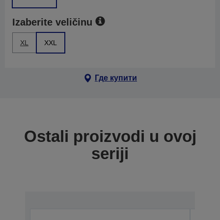
Izaberite veličinu
XL
XXL
Где купити
Ostali proizvodi u ovoj
seriji