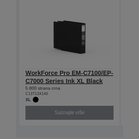
WorkForce Pro EM-C7100/EP-
Wor
C7000 Series Ink XL Black
C70
5.800 strana crna
4.600 
C13T13X140
C13T1
XL
XL
Saznajte više