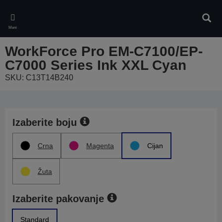
Skip
to
Pretr
main
Meni
content
WorkForce Pro EM-C7100/EP-
C7000 Series Ink XXL Cyan
SKU: C13T14B240
Izaberite boju
Crna
Magenta
Cijan
Žuta
Izaberite pakovanje
Standard