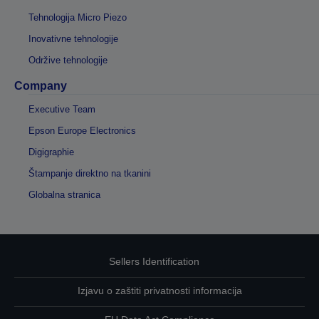
Tehnologija Micro Piezo
Inovativne tehnologije
Održive tehnologije
Company
Executive Team
Epson Europe Electronics
Digigraphie
Štampanje direktno na tkanini
Globalna stranica
Sellers Identification
Izjavu o zaštiti privatnosti informacija