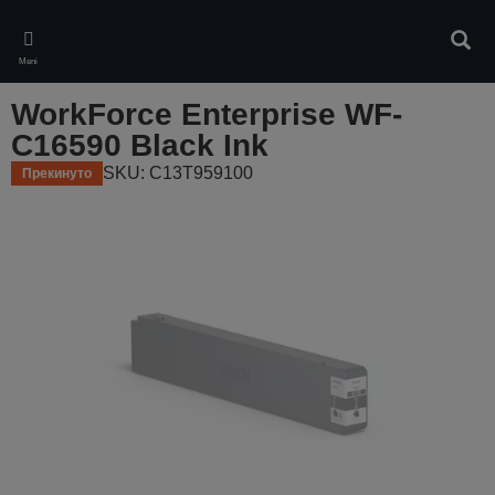
Skip
to
Pretr
main
Meni
content
WorkForce Enterprise WF-
C16590 Black Ink
SKU: C13T959100
Прекинуто