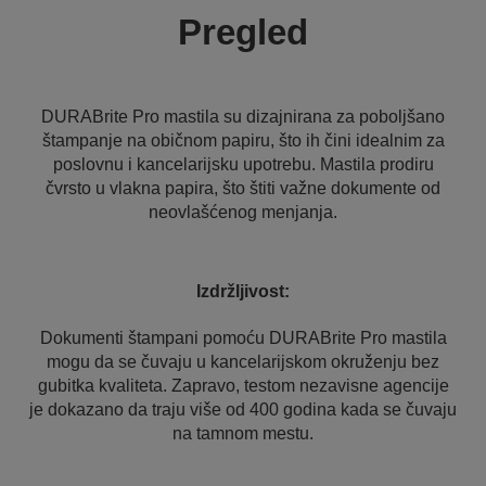
Pregled
DURABrite Pro mastila su dizajnirana za poboljšano
štampanje na običnom papiru, što ih čini idealnim za
poslovnu i kancelarijsku upotrebu. Mastila prodiru
čvrsto u vlakna papira, što štiti važne dokumente od
neovlašćenog menjanja.
Izdržljivost:
Dokumenti štampani pomoću DURABrite Pro mastila
mogu da se čuvaju u kancelarijskom okruženju bez
gubitka kvaliteta. Zapravo, testom nezavisne agencije
je dokazano da traju više od 400 godina kada se čuvaju
na tamnom mestu.