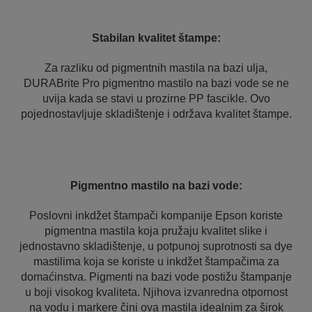
Stabilan kvalitet štampe:
Za razliku od pigmentnih mastila na bazi ulja,
DURABrite Pro pigmentno mastilo na bazi vode se ne
uvija kada se stavi u prozirne PP fascikle. Ovo
pojednostavljuje skladištenje i održava kvalitet štampe.
Pigmentno mastilo na bazi vode:
Poslovni inkdžet štampači kompanije Epson koriste
pigmentna mastila koja pružaju kvalitet slike i
jednostavno skladištenje, u potpunoj suprotnosti sa dye
mastilima koja se koriste u inkdžet štampačima za
domaćinstva. Pigmenti na bazi vode postižu štampanje
u boji visokog kvaliteta. Njihova izvanredna otpornost
na vodu i markere čini ova mastila idealnim za širok