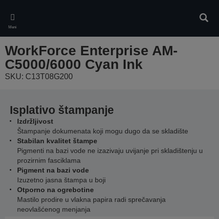
Skip
to
Pretr
main
Meni
content
WorkForce Enterprise AM-
C5000/6000 Cyan Ink
SKU: C13T08G200
Isplativo štampanje
Izdržljivost
Štampanje dokumenata koji mogu dugo da se skladište
Stabilan kvalitet štampe
Pigmenti na bazi vode ne izazivaju uvijanje pri skladištenju u
prozirnim fasciklama
Pigment na bazi vode
Izuzetno jasna štampa u boji
Otporno na ogrebotine
Mastilo prodire u vlakna papira radi sprečavanja
neovlašćenog menjanja