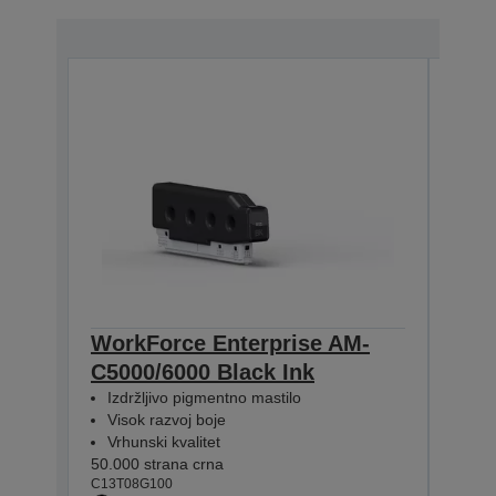
WorkForce Enterprise AM-
Wor
C5000/6000 Black Ink
C50
Izdržljivo pigmentno mastilo
Izdr
Visok razvoj boje
Vis
Vrhunski kvalitet
Vrhu
50.000 strana crna
30.00
C13T08G100
C13T0