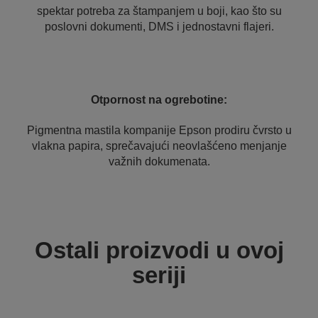
spektar potreba za štampanjem u boji, kao što su
poslovni dokumenti, DMS i jednostavni flajeri.
Otpornost na ogrebotine:
Pigmentna mastila kompanije Epson prodiru čvrsto u
vlakna papira, sprečavajući neovlašćeno menjanje
važnih dokumenata.
Ostali proizvodi u ovoj
seriji