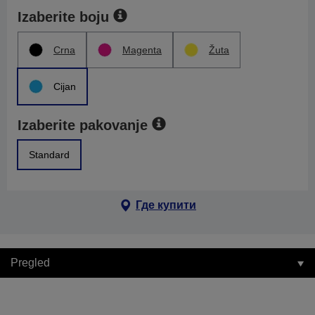
Izaberite boju
Crna
Magenta
Žuta
Cijan
Izaberite pakovanje
Standard
Где купити
Pregled