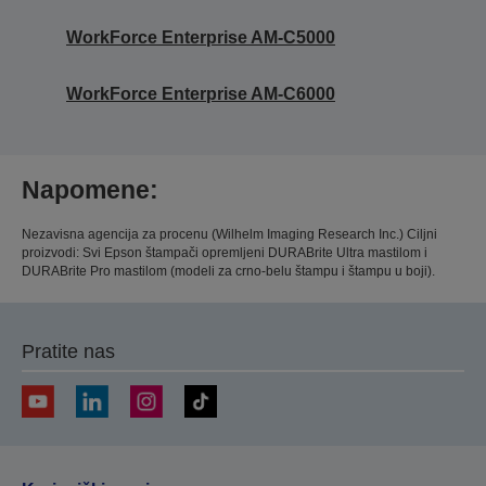
WorkForce Enterprise​ AM-C5000​
WorkForce Enterprise​ AM-C6000​
Napomene:
Nezavisna agencija za procenu (Wilhelm Imaging Research Inc.) Ciljni
proizvodi: Svi Epson štampači opremljeni DURABrite Ultra mastilom i
DURABrite Pro mastilom (modeli za crno-belu štampu i štampu u boji).
Pratite nas