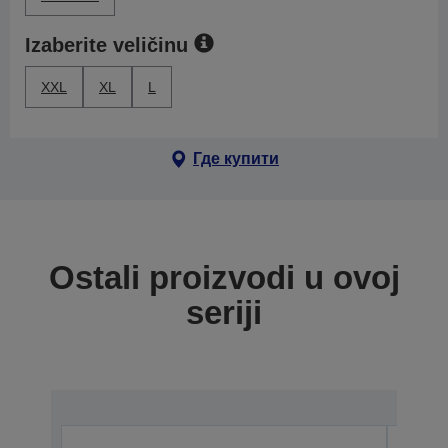
Izaberite veličinu
XXL
XL
L
Где купити
Ostali proizvodi u ovoj
seriji