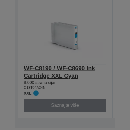
WF-C8190 / WF-C8690 Ink
WF-
Cartridge XXL Cyan
Cart
8.000 strana cijan
5.800 
C13T04A24N
C13T0
XXL
XL
Saznajte više