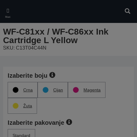
Skip
to
Pretr
main
Meni
content
WF-C81xx / WF-C86xx Ink
Cartridge L Yellow
SKU: C13T04C44N
Izaberite boju
Crna
Cijan
Magenta
Žuta
Izaberite pakovanje
Standard