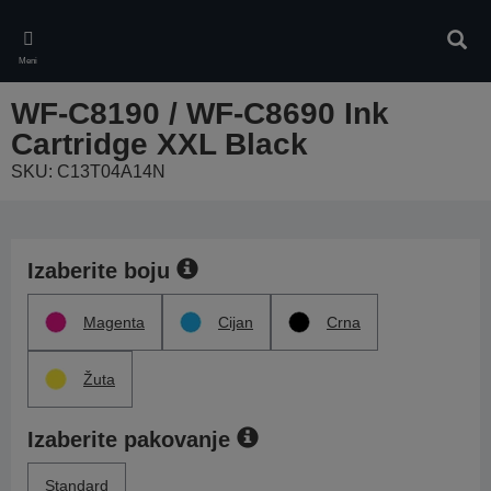
Skip
to
Pretr
main
Meni
content
WF-C8190 / WF-C8690 Ink
Cartridge XXL Black
SKU: C13T04A14N
Izaberite boju
Magenta
Cijan
Crna
Žuta
Izaberite pakovanje
Standard