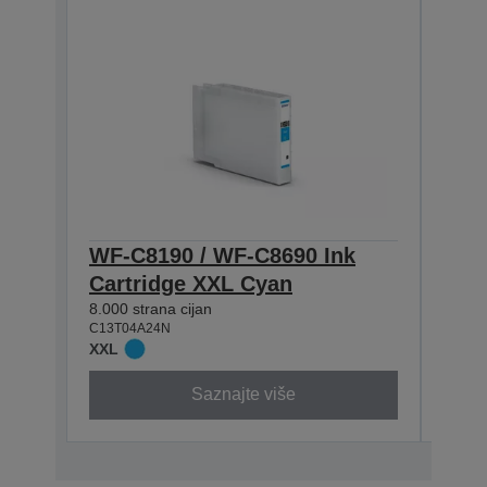
WF-C8190 / WF-C8690 Ink
WF-
Cartridge XXL Cyan
Cart
8.000 strana cijan
5.800 
C13T04A24N
C13T0
XXL
XL
Saznajte više