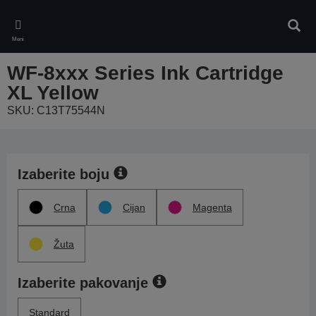
Skip
to
Pretr
main
Meni
content
WF-8xxx Series Ink Cartridge
XL Yellow
SKU: C13T75544N
Izaberite boju
Crna
Cijan
Magenta
Žuta
Izaberite pakovanje
Standard