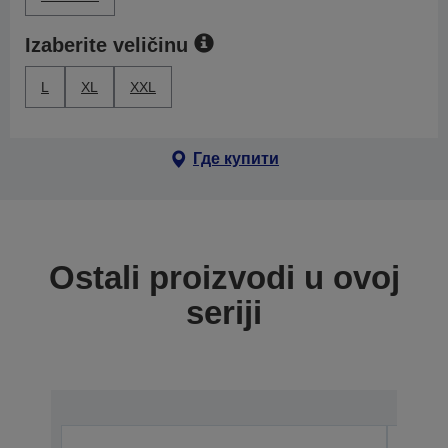
Izaberite veličinu
L
XL
XXL
Где купити
Ostali proizvodi u ovoj
seriji