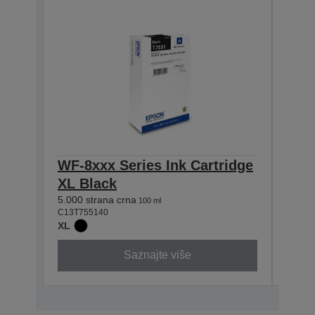
WF-8xxx Series Ink Cartridge
WF-8
XL Black
XL 
5.000 strana crna
5.000 
100 ml
C13T755140
C13T7
XL
XL
Saznajte više