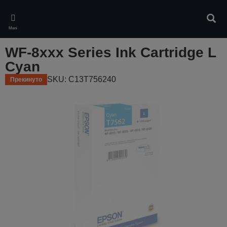
Skip
to
Pretr
main
Meni
content
WF-8xxx Series Ink Cartridge L
Cyan
SKU: C13T756240
Прекинуто