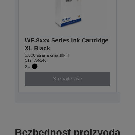
WF-8xxx Series Ink Cartridge
WF-8
XL Black
XL 
5.000 strana crna
5.000 
100 ml
C13T755140
C13T7
XL
XL
Saznajte više
Bezbednost proizvoda