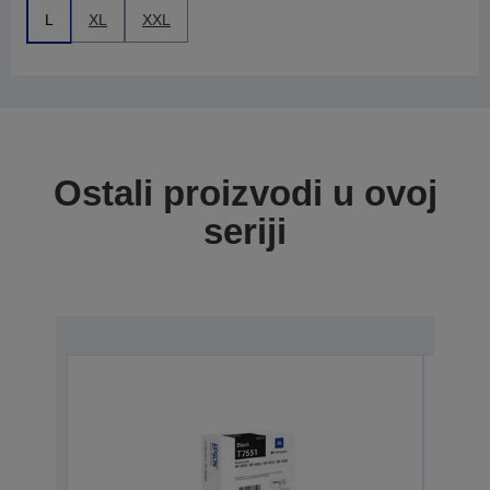
L
XL
XXL
Ostali proizvodi u ovoj
seriji