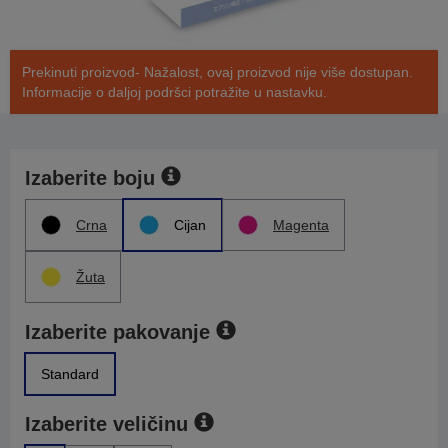
Prekinuti proizvod- Nažalost, ovaj proizvod nije više dostupan.
Informacije o daljoj podršci potražite u nastavku.
Izaberite boju
Crna
Cijan
Magenta
Žuta
Izaberite pakovanje
Standard
Izaberite veličinu