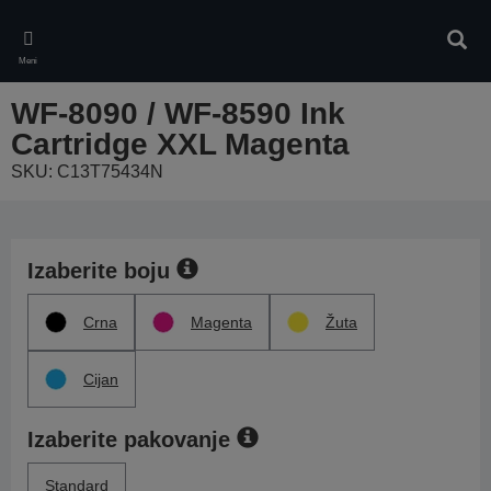
Skip
to
Pretr
main
Meni
content
WF-8090 / WF-8590 Ink
Cartridge XXL Magenta
SKU: C13T75434N
Izaberite boju
Crna
Magenta
Žuta
Cijan
Izaberite pakovanje
Standard