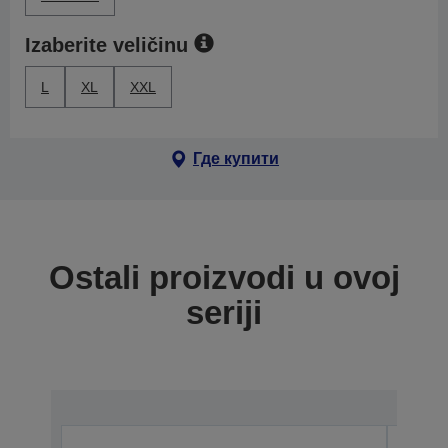
Izaberite veličinu
L
XL
XXL
Где купити
Ostali proizvodi u ovoj
seriji