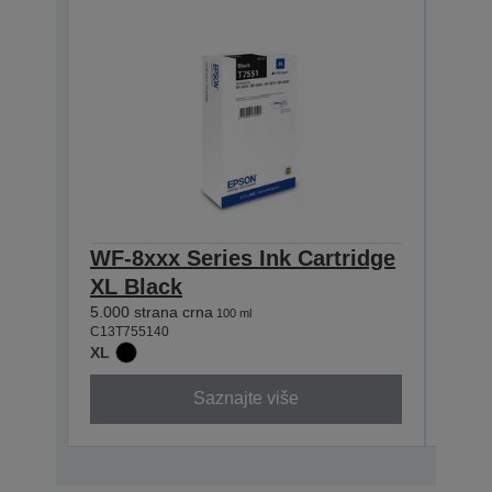
WF-8xxx Series Ink Cartridge
WF-8
XL Black
XL 
5.000 strana crna
5.000 
100 ml
C13T755140
C13T7
XL
XL
Saznajte više