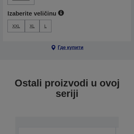
Izaberite veličinu
XXL
XL
L
Где купити
Ostali proizvodi u ovoj
seriji