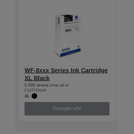
WF-8xxx Series Ink Cartridge
WF-8
XL Black
XL 
5.000 strana crna
5.000 
100 ml
C13T755140
C13T7
XL
XL
Saznajte više