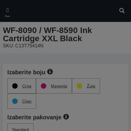
Skip
to
Pretr
main
Meni
content
WF-8090 / WF-8590 Ink
Cartridge XXL Black
SKU: C13T75414N
Izaberite boju
Crna
Magenta
Žuta
Cijan
Izaberite pakovanje
Standard