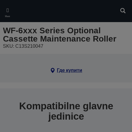
Skip
to
Pretr
main
Meni
content
WF-6xxx Series Optional
Cassette Maintenance Roller
SKU: C13S210047
Где купити
Kompatibilne glavne
jedinice