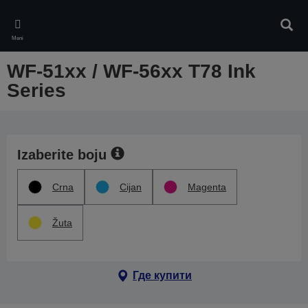
Skip
to
Pretr
main
Meni
content
WF-51xx / WF-56xx T78 Ink
Series
Izaberite boju
Crna
Cijan
Magenta
Žuta
Где купити