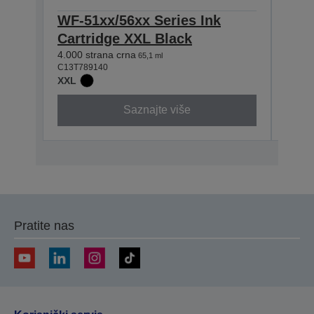
WF-51xx/56xx Series Ink
WF-
Cartridge XXL Black
Car
4.000 strana crna
4.000 
65,1 ml
C13T789140
C13T7
XXL
XXL
Saznajte više
Pratite nas