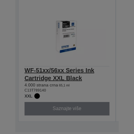
WF-51xx/56xx Series Ink
WF-
Cartridge XXL Black
Car
4.000 strana crna
4.000 
65,1 ml
C13T789140
C13T7
XXL
XXL
Saznajte više