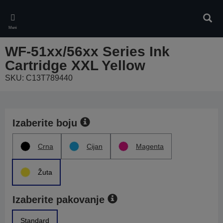
Skip
to
Pretr
main
Meni
content
WF-51xx/56xx Series Ink
Cartridge XXL Yellow
SKU: C13T789440
Izaberite boju
Crna
Cijan
Magenta
Žuta
Izaberite pakovanje
Standard