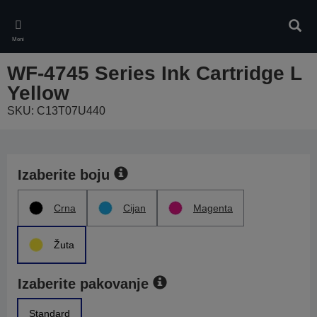
Skip
to
Pretr
main
Meni
content
WF-4745 Series Ink Cartridge L
Yellow
SKU: C13T07U440
Izaberite boju
Crna
Cijan
Magenta
Žuta
Izaberite pakovanje
Standard