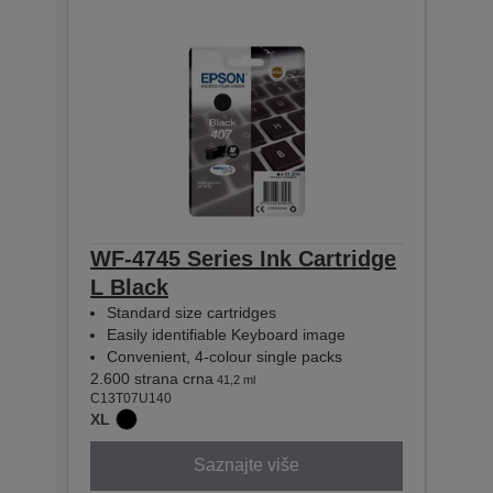
WF-4745 Series Ink Cartridge
WF-4
L Black
L C
Standard size cartridges
Sta
Easily identifiable Keyboard image
Eas
Convenient, 4-colour single packs
Con
2.600 strana crna
1.900 
41,2 ml
C13T07U140
C13T0
XL
XL
Saznajte više