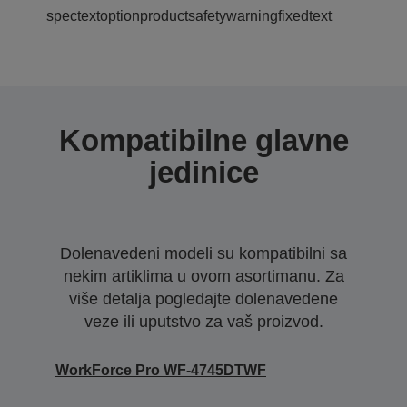
spectextoptionproductsafetywarningfixedtext
Kompatibilne glavne
jedinice
Dolenavedeni modeli su kompatibilni sa
nekim artiklima u ovom asortimanu. Za
više detalja pogledajte dolenavedene
veze ili uputstvo za vaš proizvod.
WorkForce Pro WF-4745DTWF