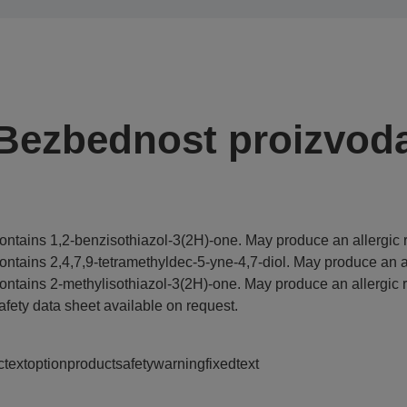
Bezbednost proizvod
ontains 1,2-benzisothiazol-3(2H)-one. May produce an allergic r
ontains 2,4,7,9-tetramethyldec-5-yne-4,7-diol. May produce an al
ontains 2-methylisothiazol-3(2H)-one. May produce an allergic r
afety data sheet available on request.
ctextoptionproductsafetywarningfixedtext