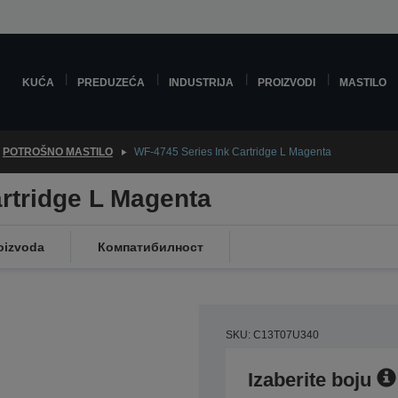
KUĆA
PREDUZEĆA
INDUSTRIJA
PROIZVODI
MASTILO
POTROŠNO MASTILO
WF-4745 Series Ink Cartridge L Magenta
rtridge L Magenta
oizvoda
Компатибилност
SKU: C13T07U340
Izaberite boju