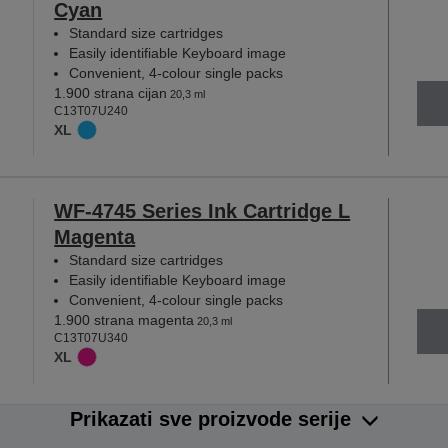
Cyan
Standard size cartridges
Easily identifiable Keyboard image
Convenient, 4-colour single packs
1.900 strana cijan
20,3 ml
C13T07U240
XL
WF-4745 Series Ink Cartridge L
Magenta
Standard size cartridges
Easily identifiable Keyboard image
Convenient, 4-colour single packs
1.900 strana magenta
20,3 ml
C13T07U340
XL
Prikazati sve proizvode serije