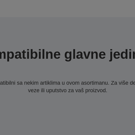
patibilne glavne jedi
ibilni sa nekim artiklima u ovom asortimanu. Za više d
veze ili uputstvo za vaš proizvod.