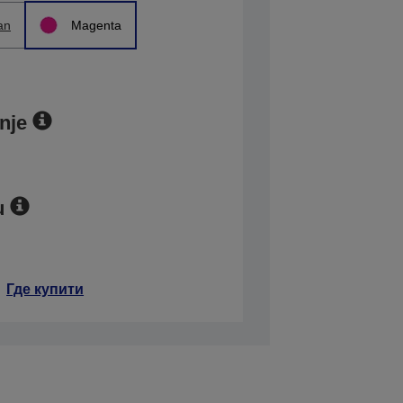
an
Magenta
nje
u
Где купити