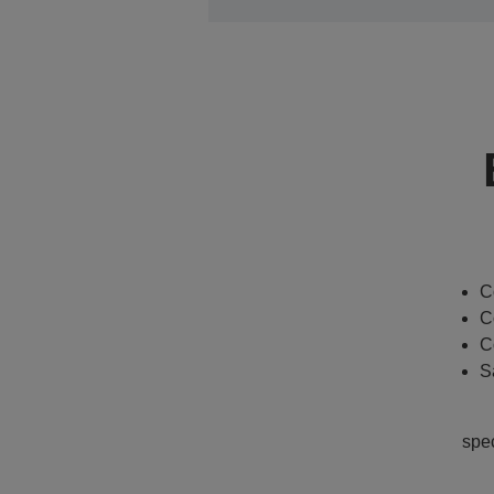
C
C
C
S
spe