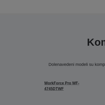
Kom
Dolenavedeni modeli su kompat
WorkForce Pro WF-
4745DTWF