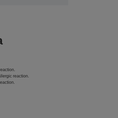
a
eaction.
lergic reaction.
eaction.