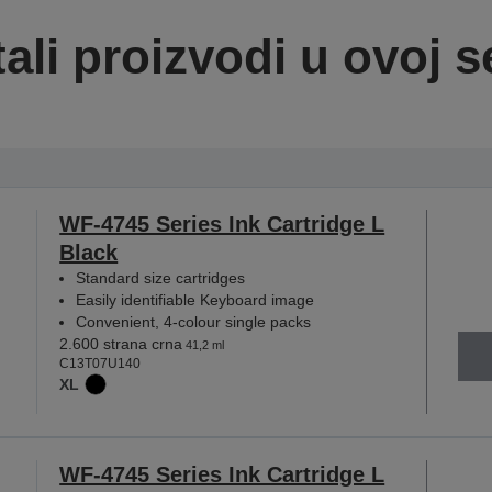
ali proizvodi u ovoj se
WF-4745 Series Ink Cartridge L
Black
Standard size cartridges
Easily identifiable Keyboard image
Convenient, 4-colour single packs
2.600 strana crna
41,2 ml
C13T07U140
XL
WF-4745 Series Ink Cartridge L