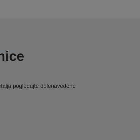
nice
etalja pogledajte dolenavedene