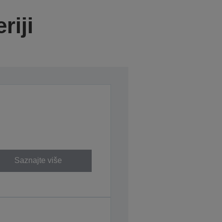
riji
Saznajte više