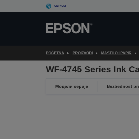
Skip
SRPSKI
to
main
content
POČETNA
PROIZVODI
MASTILO I PAPIR
WF-4745 Series Ink Ca
Модели серије
Bezbednost pr