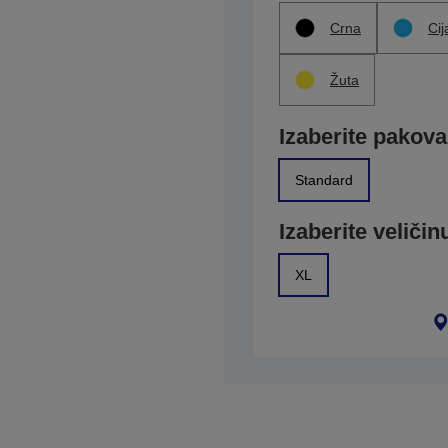
Crna
Cij
Žuta
Izaberite pakova
Standard
Izaberite veličin
XL