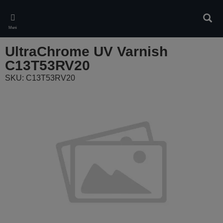
Skip
to
Pretr
main
Meni
content
UltraChrome UV Varnish
C13T53RV20
SKU: C13T53RV20