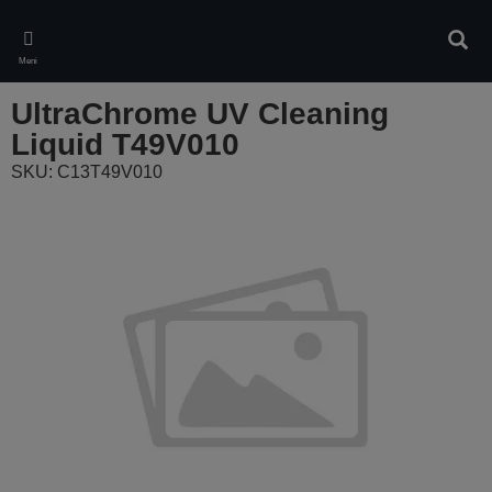
Skip
to
Pretr
main
Meni
content
UltraChrome UV Cleaning
Liquid T49V010
SKU: C13T49V010