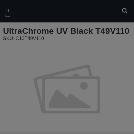
Skip
to
Pretr
main
Meni
content
UltraChrome UV Black T49V110
SKU: C13T49V110