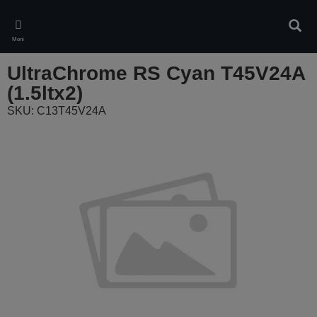
Skip
to
Pretr
main
Meni
content
UltraChrome RS Cyan T45V24A
(1.5ltx2)
SKU: C13T45V24A