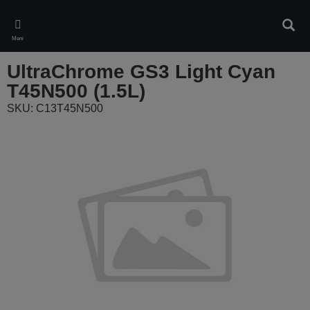
Skip
to
Pretr
main
Meni
content
UltraChrome GS3 Light Cyan
T45N500 (1.5L)
SKU: C13T45N500