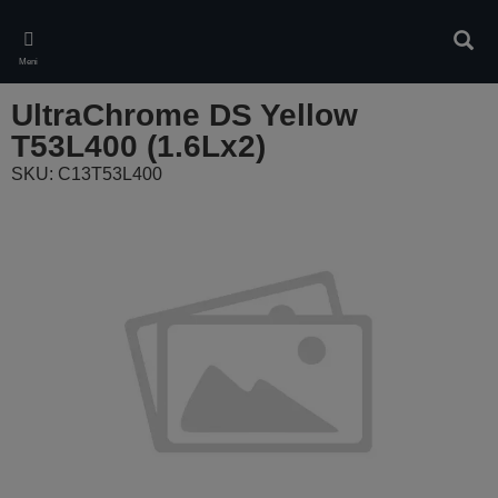
Skip
to
Pretr
main
Meni
content
UltraChrome DS Yellow
T53L400 (1.6Lx2)
SKU: C13T53L400