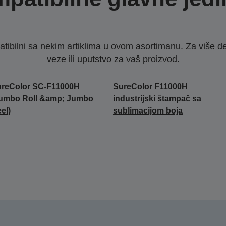
ibilni sa nekim artiklima u ovom asortimanu. Za više d
veze ili uputstvo za vaš proizvod.
ureColor SC-F11000H
SureColor F11000H
Jumbo Roll &amp; Jumbo
industrijski štampač sa
el)
sublimacijom boja