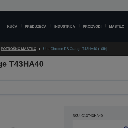
KUĆA
PREDUZEĆA
INDUSTRIJA
PROIZVODI
MASTILO
POTROŠNO MASTILO
UltraChrome DS Orange T43HA40 (10ltr)
ge T43HA40
SKU: C13T43HA40