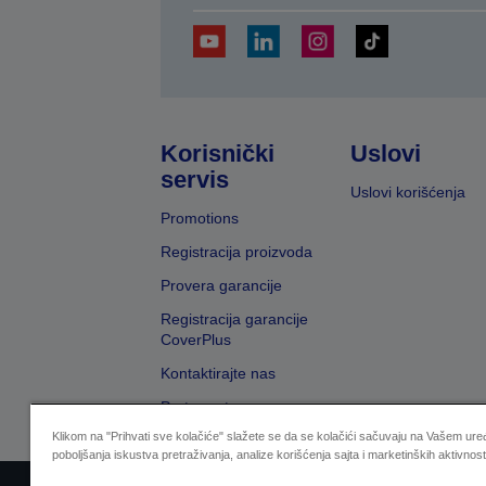
Korisnički
Uslovi
servis
Uslovi korišćenja
Promotions
Registracija proizvoda
Provera garancije
Registracija garancije
CoverPlus
Kontaktirajte nas
Pretraga trgovaca
Klikom na "Prihvati sve kolačiće" slažete se da se kolačići sačuvaju na Vašem uređ
poboljšanja iskustva pretraživanja, analize korišćenja sajta i marketinških aktivnost