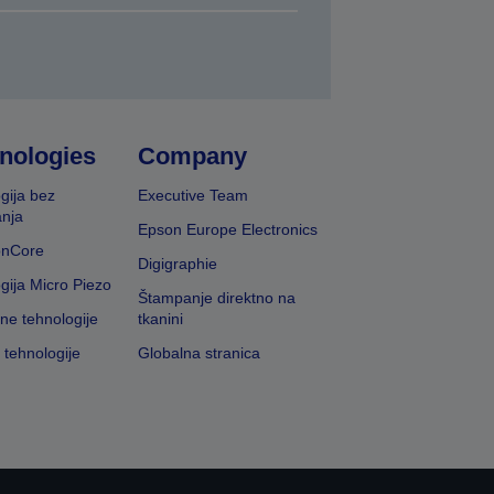
nologies
Company
gija bez
Executive Team
nja
Epson Europe Electronics
onCore
Digigraphie
gija Micro Piezo
Štampanje direktno na
vne tehnologije
tkanini
 tehnologije
Globalna stranica