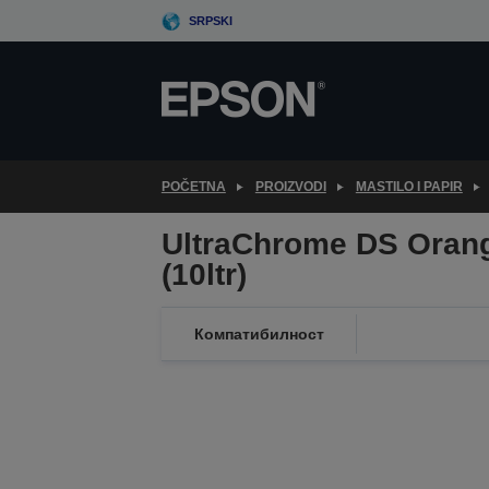
Skip
SRPSKI
to
main
content
POČETNA
PROIZVODI
MASTILO I PAPIR
UltraChrome DS Oran
(10ltr)
Компатибилност