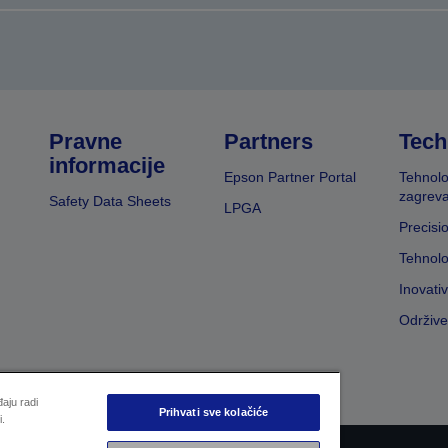
Pravne
Partners
Tech
informacije
Epson Partner Portal
Tehnolo
zagreva
Safety Data Sheets
LPGA
Precisi
Tehnolo
Inovati
Održive
aju radi
Prihvati sve kolačiće
i.