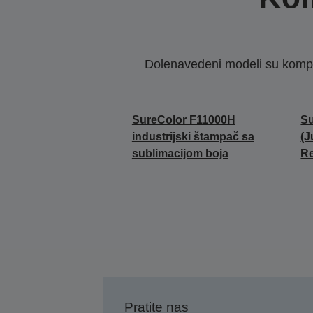
Dolenavedeni modeli su kompat
SureColor F11000H
S
industrijski štampač sa
(
sublimacijom boja
Re
Pratite nas