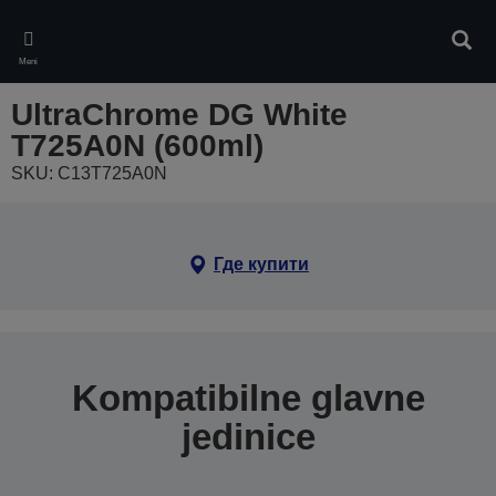
Skip
to
Pretr
main
Meni
content
UltraChrome DG White
T725A0N (600ml)
SKU: C13T725A0N
Где купити
Kompatibilne glavne
jedinice