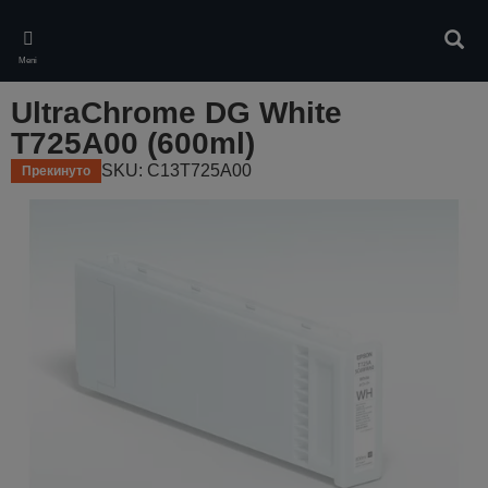
Skip
to
Pretr
main
Meni
content
UltraChrome DG White
T725A00 (600ml)
SKU: C13T725A00
Прекинуто