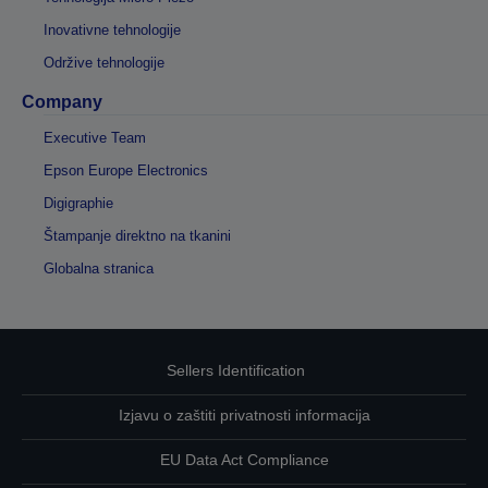
Inovativne tehnologije
Održive tehnologije
Company
Executive Team
Epson Europe Electronics
Digigraphie
Štampanje direktno na tkanini
Globalna stranica
Sellers Identification
Izjavu o zaštiti privatnosti informacija
EU Data Act Compliance