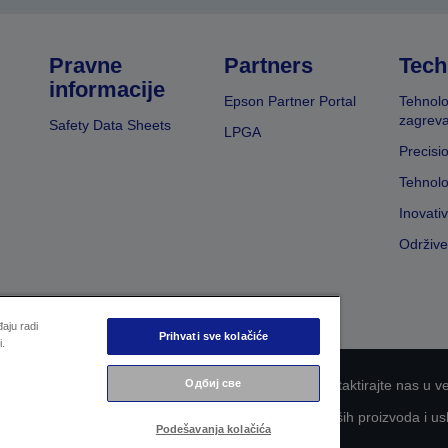
Pravne
Partners
Tech
informacije
Epson Partner Portal
Tehnolo
zagreva
Safety Data Sheets
LPGA
Precisi
Tehnolo
Inovati
Održive
aju radi
Prihvati sve kolačiće
i.
nosti informacija
EU Data Act Compliance
Kontaktirajte nas u v
Одбиј све
aganje kompanije Epson za što veću pristupačnost naših proizvoda i us
Podešavanja kolačića