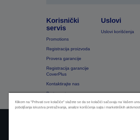
Korisnički
Uslovi
servis
Uslovi korišćenja
Promotions
Registracija proizvoda
Provera garancije
Registracija garancije
CoverPlus
Kontaktirajte nas
Pretraga trgovaca
Klikom na "Prihvati sve kolačiće" slažete se da se kolačići sačuvaju na Vašem uređ
poboljšanja iskustva pretraživanja, analize korišćenja sajta i marketinških aktivnost
Sellers Identification
Izjavu o zaštiti privat
Zal