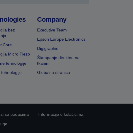
nologies
Company
gija bez
Executive Team
nja
Epson Europe Electronics
onCore
Digigraphie
gija Micro Piezo
Štampanje direktno na
vne tehnologije
tkanini
 tehnologije
Globalna stranica
ezi sa podacima
Informacije o kolačićima
luga