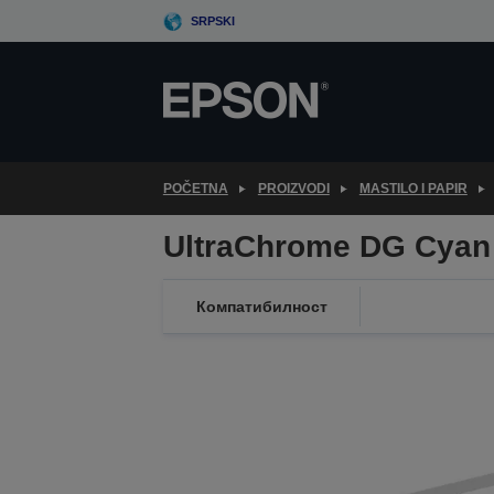
Skip
SRPSKI
to
main
content
POČETNA
PROIZVODI
MASTILO I PAPIR
UltraChrome DG Cyan
Компатибилност