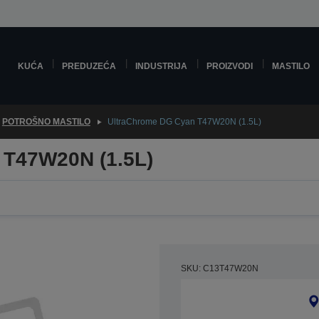
KUĆA
PREDUZEĆA
INDUSTRIJA
PROIZVODI
MASTILO
POTROŠNO MASTILO
UltraChrome DG Cyan T47W20N (1.5L)
 T47W20N (1.5L)
SKU: C13T47W20N