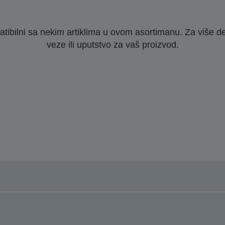
ibilni sa nekim artiklima u ovom asortimanu. Za više d
veze ili uputstvo za vaš proizvod.