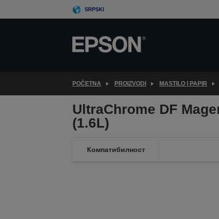
Skip
SRPSKI
to
main
content
POČETNA
PROIZVODI
MASTILO I PAPIR
UltraChrome DF Mage
(1.6L)
Компатибилност