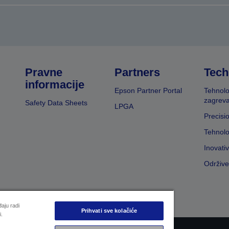
Pravne
Partners
Tech
informacije
Epson Partner Portal
Tehnolo
zagreva
Safety Data Sheets
LPGA
Precisi
Tehnolo
Inovati
Održive
aju radi
Prihvati sve kolačiće
i.