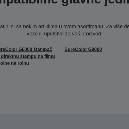
ibilni sa nekim artiklima u ovom asortimanu. Za više d
veze ili uputstvo za vaš proizvod.
reColor G6000 štampač
SureColor G9000
 direktnu štampu na filmu
rolne na rolnu