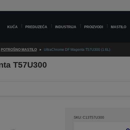
KUĆA
PREDUZEĆA
INDUSTRIJA
PROIZVODI
MASTILO
POTROŠNO MASTILO
UltraChrome DF Magenta T57U300 (1.6L)
nta T57U300
SKU: C13T57U300