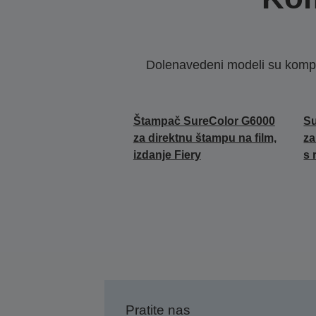
Dolenavedeni modeli su kompat
Štampač SureColor G6000
Su
za direktnu štampu na film,
za
izdanje Fiery
s 
Pratite nas