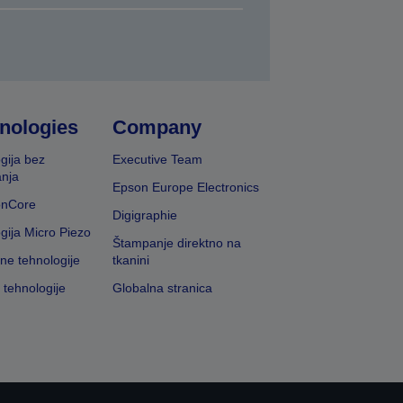
nologies
Company
gija bez
Executive Team
nja
Epson Europe Electronics
onCore
Digigraphie
gija Micro Piezo
Štampanje direktno na
vne tehnologije
tkanini
 tehnologije
Globalna stranica