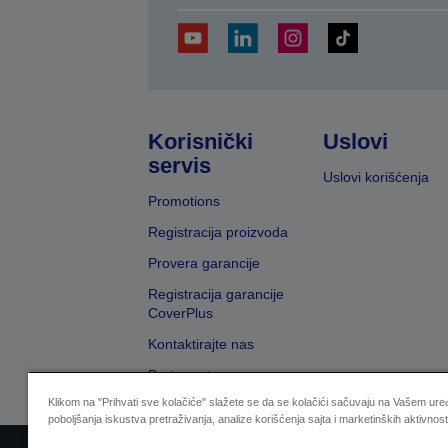
Korisnički
Uslovi
servis
Uslovi korišćenja
Promotions
Registracija proizvoda
Provera garancije
Registracija garancije
CoverPlus
Kontaktirajte nas
Pretraga trgovaca
Klikom na "Prihvati sve kolačiće" slažete se da se kolačići sačuvaju na Vašem uređ
poboljšanja iskustva pretraživanja, analize korišćenja sajta i marketinških aktivnost