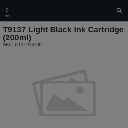
Skip
to
Pretr
main
Meni
content
T9137 Light Black Ink Cartridge
(200ml)
SKU: C13T913700