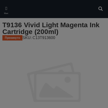
Skip
to
Pretr
main
Meni
content
T9136 Vivid Light Magenta Ink
Cartridge (200ml)
SKU: C13T913600
Прекинуто